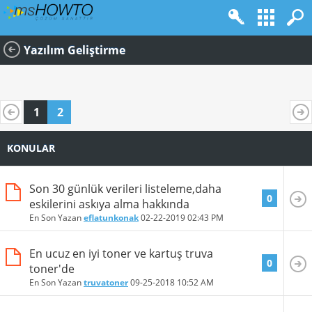
Yazılım Geliştirme
1
2
KONULAR
Son 30 günlük verileri listeleme,daha
0
eskilerini askıya alma hakkında
En Son Yazan
eflatunkonak
02-22-2019
02:43 PM
En ucuz en iyi toner ve kartuş truva
0
toner'de
En Son Yazan
truvatoner
09-25-2018
10:52 AM