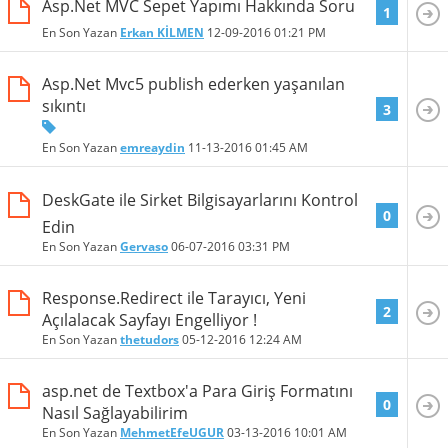
Asp.Net MVC Sepet Yapımı Hakkında Soru
1
En Son Yazan
Erkan KİLMEN
12-09-2016
01:21 PM
Asp.Net Mvc5 publish ederken yaşanılan
sıkıntı
3
En Son Yazan
emreaydin
11-13-2016
01:45 AM
DeskGate ile Sirket Bilgisayarlarını Kontrol
0
Edin
En Son Yazan
Gervaso
06-07-2016
03:31 PM
Response.Redirect ile Tarayıcı, Yeni
2
Açılalacak Sayfayı Engelliyor !
En Son Yazan
thetudors
05-12-2016
12:24 AM
asp.net de Textbox'a Para Giriş Formatını
0
Nasıl Sağlayabilirim
En Son Yazan
MehmetEfeUGUR
03-13-2016
10:01 AM