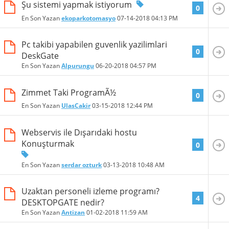
Şu sistemi yapmak istiyorum
0
En Son Yazan
ekoparkotomasyo
07-14-2018
04:13 PM
Pc takibi yapabilen guvenlik yazilimlari
0
DeskGate
En Son Yazan
Alpurungu
06-20-2018
04:57 PM
Zimmet Taki ProgramÃ½
0
En Son Yazan
UlasCakir
03-15-2018
12:44 PM
Webservis ile Dışarıdaki hostu
Konuşturmak
0
En Son Yazan
serdar ozturk
03-13-2018
10:48 AM
Uzaktan personeli izleme programı?
4
DESKTOPGATE nedir?
En Son Yazan
Antizan
01-02-2018
11:59 AM