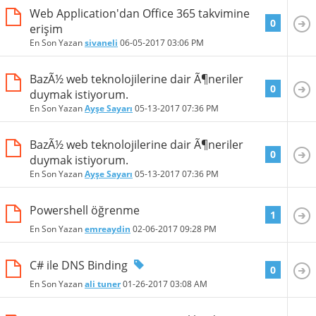
Web Application'dan Office 365 takvimine
0
erişim
En Son Yazan
sivaneli
06-05-2017
03:06 PM
BazÃ½ web teknolojilerine dair Ã¶neriler
0
duymak istiyorum.
En Son Yazan
Ayşe Sayarı
05-13-2017
07:36 PM
BazÃ½ web teknolojilerine dair Ã¶neriler
0
duymak istiyorum.
En Son Yazan
Ayşe Sayarı
05-13-2017
07:36 PM
Powershell öğrenme
1
En Son Yazan
emreaydin
02-06-2017
09:28 PM
C# ile DNS Binding
0
En Son Yazan
ali tuner
01-26-2017
03:08 AM