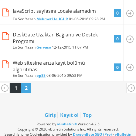
JavaScript sayfasını Locale alamadım
0
En Son Yazan
MehmetEfeUGUR
01-06-2016
09:28 PM
DeskGate Uzaktan Bağlantı ve Destek
0
Programı
En Son Yazan
Gervaso
12-12-2015
11:07 PM
Web sitesine arıza kayıt bölümü
0
algoritması
En Son Yazan
pp88
08-06-2015
09:53 PM
1
2
Giriş
Kayıt ol
Top
Powered by
vBulletin®
Version 4.2.5
Copyright © 2026 vBulletin Solutions Inc. All rights reserved.
Search Engine Optimisation provided by
DragonByte SEO (Pro)
-
vBulletin