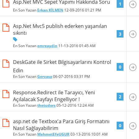
Asp.Net MVC Sepet Yapımı Hakkında Soru
1
En Son Yazan
Erkan KİLMEN
12-09-2016
01:21 PM
Asp.Net Mvc5 publish ederken yaşanılan
sıkıntı
3
En Son Yazan
emreaydin
11-13-2016
01:45 AM
DeskGate ile Sirket Bilgisayarlarını Kontrol
0
Edin
En Son Yazan
Gervaso
06-07-2016
03:31 PM
Response.Redirect ile Tarayıcı, Yeni
2
Açılalacak Sayfayı Engelliyor !
En Son Yazan
thetudors
05-12-2016
12:24 AM
asp.net de Textbox'a Para Giriş Formatını
0
Nasıl Sağlayabilirim
En Son Yazan
MehmetEfeUGUR
03-13-2016
10:01 AM