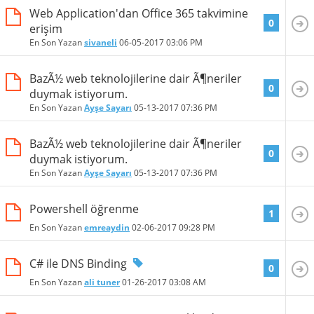
Web Application'dan Office 365 takvimine
0
erişim
En Son Yazan
sivaneli
06-05-2017
03:06 PM
BazÃ½ web teknolojilerine dair Ã¶neriler
0
duymak istiyorum.
En Son Yazan
Ayşe Sayarı
05-13-2017
07:36 PM
BazÃ½ web teknolojilerine dair Ã¶neriler
0
duymak istiyorum.
En Son Yazan
Ayşe Sayarı
05-13-2017
07:36 PM
Powershell öğrenme
1
En Son Yazan
emreaydin
02-06-2017
09:28 PM
C# ile DNS Binding
0
En Son Yazan
ali tuner
01-26-2017
03:08 AM