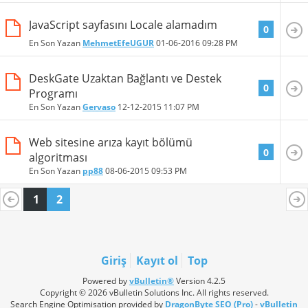
JavaScript sayfasını Locale alamadım
0
En Son Yazan
MehmetEfeUGUR
01-06-2016
09:28 PM
DeskGate Uzaktan Bağlantı ve Destek
0
Programı
En Son Yazan
Gervaso
12-12-2015
11:07 PM
Web sitesine arıza kayıt bölümü
0
algoritması
En Son Yazan
pp88
08-06-2015
09:53 PM
1
2
Giriş
Kayıt ol
Top
Powered by
vBulletin®
Version 4.2.5
Copyright © 2026 vBulletin Solutions Inc. All rights reserved.
Search Engine Optimisation provided by
DragonByte SEO (Pro)
-
vBulletin