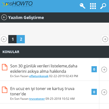
Yazılım Geliştirme
1
2
KONULAR
Son 30 günlük verileri listeleme,daha
0
eskilerini askıya alma hakkında
En Son Yazan
eflatunkonak
02-22-2019
02:43 PM
En ucuz en iyi toner ve kartuş truva
0
toner'de
En Son Yazan
truvatoner
09-25-2018
10:52 AM