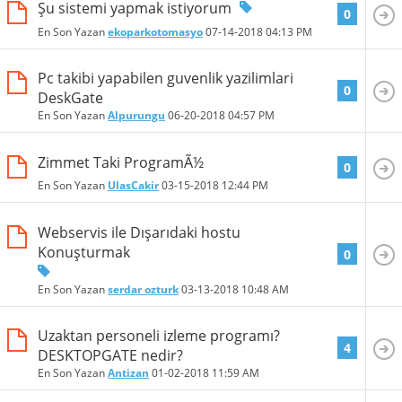
Şu sistemi yapmak istiyorum
0
En Son Yazan
ekoparkotomasyo
07-14-2018
04:13 PM
Pc takibi yapabilen guvenlik yazilimlari
0
DeskGate
En Son Yazan
Alpurungu
06-20-2018
04:57 PM
Zimmet Taki ProgramÃ½
0
En Son Yazan
UlasCakir
03-15-2018
12:44 PM
Webservis ile Dışarıdaki hostu
Konuşturmak
0
En Son Yazan
serdar ozturk
03-13-2018
10:48 AM
Uzaktan personeli izleme programı?
4
DESKTOPGATE nedir?
En Son Yazan
Antizan
01-02-2018
11:59 AM