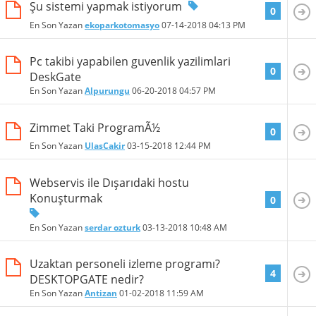
Şu sistemi yapmak istiyorum
0
En Son Yazan
ekoparkotomasyo
07-14-2018
04:13 PM
Pc takibi yapabilen guvenlik yazilimlari
0
DeskGate
En Son Yazan
Alpurungu
06-20-2018
04:57 PM
Zimmet Taki ProgramÃ½
0
En Son Yazan
UlasCakir
03-15-2018
12:44 PM
Webservis ile Dışarıdaki hostu
Konuşturmak
0
En Son Yazan
serdar ozturk
03-13-2018
10:48 AM
Uzaktan personeli izleme programı?
4
DESKTOPGATE nedir?
En Son Yazan
Antizan
01-02-2018
11:59 AM