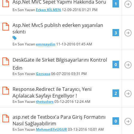
Asp.Net MVC Sepet Yapımı Hakkında Soru
1
En Son Yazan
Erkan KİLMEN
12-09-2016
01:21 PM
Asp.Net Mvc5 publish ederken yaşanılan
sıkıntı
3
En Son Yazan
emreaydin
11-13-2016
01:45 AM
DeskGate ile Sirket Bilgisayarlarını Kontrol
0
Edin
En Son Yazan
Gervaso
06-07-2016
03:31 PM
Response.Redirect ile Tarayıcı, Yeni
2
Açılalacak Sayfayı Engelliyor !
En Son Yazan
thetudors
05-12-2016
12:24 AM
asp.net de Textbox'a Para Giriş Formatını
0
Nasıl Sağlayabilirim
En Son Yazan
MehmetEfeUGUR
03-13-2016
10:01 AM