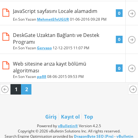
JavaScript sayfasını Locale alamadım
0
En Son Yazan
MehmetEfeUGUR
01-06-2016
09:28 PM
DeskGate Uzaktan Bağlantı ve Destek
0
Programı
En Son Yazan
Gervaso
12-12-2015
11:07 PM
Web sitesine arıza kayıt bölümü
0
algoritması
En Son Yazan
pp88
08-06-2015
09:53 PM
1
2
Giriş
Kayıt ol
Top
Powered by
vBulletin®
Version 4.2.5
Copyright © 2026 vBulletin Solutions Inc. All rights reserved.
Search Engine Optimisation provided by
DragonByte SEO (Pro)
-
vBulletin