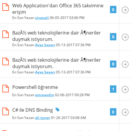
Web Application'dan Office 365 takvimine
0
erişim
En Son Yazan
sivaneli
06-05-2017
03:06 PM
BazÃ½ web teknolojilerine dair Ã¶neriler
0
duymak istiyorum.
En Son Yazan
Ayşe Sayarı
05-13-2017
07:36 PM
BazÃ½ web teknolojilerine dair Ã¶neriler
0
duymak istiyorum.
En Son Yazan
Ayşe Sayarı
05-13-2017
07:36 PM
Powershell öğrenme
1
En Son Yazan
emreaydin
02-06-2017
09:28 PM
C# ile DNS Binding
0
En Son Yazan
ali tuner
01-26-2017
03:08 AM