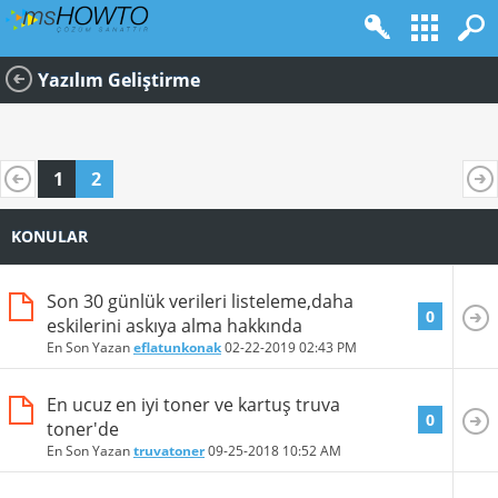
Yazılım Geliştirme
1
2
KONULAR
Son 30 günlük verileri listeleme,daha
0
eskilerini askıya alma hakkında
En Son Yazan
eflatunkonak
02-22-2019
02:43 PM
En ucuz en iyi toner ve kartuş truva
0
toner'de
En Son Yazan
truvatoner
09-25-2018
10:52 AM