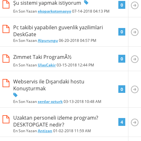
Şu sistemi yapmak istiyorum
0
En Son Yazan
ekoparkotomasyo
07-14-2018
04:13 PM
Pc takibi yapabilen guvenlik yazilimlari
0
DeskGate
En Son Yazan
Alpurungu
06-20-2018
04:57 PM
Zimmet Taki ProgramÃ½
0
En Son Yazan
UlasCakir
03-15-2018
12:44 PM
Webservis ile Dışarıdaki hostu
Konuşturmak
0
En Son Yazan
serdar ozturk
03-13-2018
10:48 AM
Uzaktan personeli izleme programı?
4
DESKTOPGATE nedir?
En Son Yazan
Antizan
01-02-2018
11:59 AM