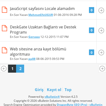
JavaScript sayfasını Locale alamadım
0
En Son Yazan
MehmetEfeUGUR
01-06-2016
09:28 PM
DeskGate Uzaktan Bağlantı ve Destek
0
Programı
En Son Yazan
Gervaso
12-12-2015
11:07 PM
Web sitesine arıza kayıt bölümü
0
algoritması
En Son Yazan
pp88
08-06-2015
09:53 PM
1
2
Giriş
Kayıt ol
Top
Powered by
vBulletin®
Version 4.2.5
Copyright © 2026 vBulletin Solutions Inc. All rights reserved.
Search Engine Optimisation provided by
DragonByte SEO (Pro)
-
vBulletin