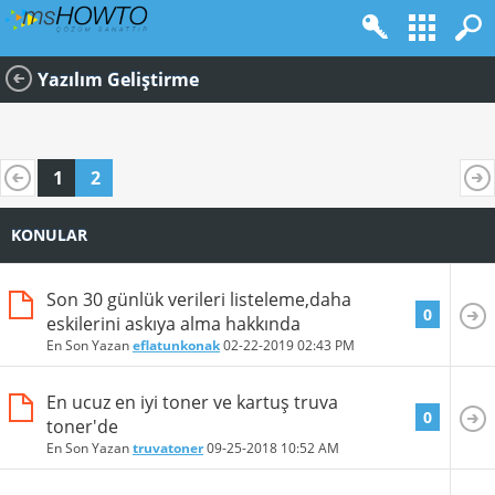
Yazılım Geliştirme
1
2
KONULAR
Son 30 günlük verileri listeleme,daha
0
eskilerini askıya alma hakkında
En Son Yazan
eflatunkonak
02-22-2019
02:43 PM
En ucuz en iyi toner ve kartuş truva
0
toner'de
En Son Yazan
truvatoner
09-25-2018
10:52 AM