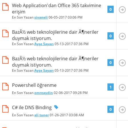
Web Application'dan Office 365 takvimine
0
erişim
En Son Yazan
sivaneli
06-05-2017
03:06 PM
BazÃ½ web teknolojilerine dair Ã¶neriler
0
duymak istiyorum.
En Son Yazan
Ayşe Sayarı
05-13-2017
07:36 PM
BazÃ½ web teknolojilerine dair Ã¶neriler
0
duymak istiyorum.
En Son Yazan
Ayşe Sayarı
05-13-2017
07:36 PM
Powershell öğrenme
1
En Son Yazan
emreaydin
02-06-2017
09:28 PM
C# ile DNS Binding
0
En Son Yazan
ali tuner
01-26-2017
03:08 AM