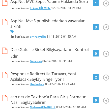
Asp.Net MVC Sepet Yapımı Hakkında Soru
1
En Son Yazan
Erkan KİLMEN
12-09-2016
01:21 PM
Asp.Net Mvc5 publish ederken yaşanılan
sıkıntı
3
En Son Yazan
emreaydin
11-13-2016
01:45 AM
DeskGate ile Sirket Bilgisayarlarını Kontrol
0
Edin
En Son Yazan
Gervaso
06-07-2016
03:31 PM
Response.Redirect ile Tarayıcı, Yeni
2
Açılalacak Sayfayı Engelliyor !
En Son Yazan
thetudors
05-12-2016
12:24 AM
asp.net de Textbox'a Para Giriş Formatını
0
Nasıl Sağlayabilirim
En Son Yazan
MehmetEfeUGUR
03-13-2016
10:01 AM