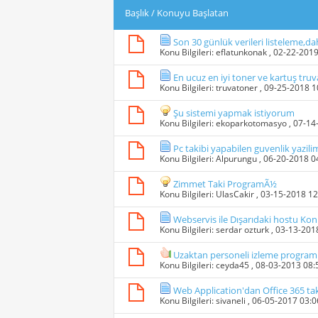
Başlık
/
Konuyu Başlatan
Son 30 günlük verileri listeleme,da
Konu Bilgileri:
eflatunkonak
, 02-22-201
En ucuz en iyi toner ve kartuş tru
Konu Bilgileri:
truvatoner
, 09-25-2018 
Şu sistemi yapmak istiyorum
Konu Bilgileri:
ekoparkotomasyo
, 07-1
Pc takibi yapabilen guvenlik yazil
Konu Bilgileri:
Alpurungu
, 06-20-2018 
Zimmet Taki ProgramÃ½
Konu Bilgileri:
UlasCakir
, 03-15-2018 1
Webservis ile Dışarıdaki hostu K
Konu Bilgileri:
serdar ozturk
, 03-13-201
Uzaktan personeli izleme progra
Konu Bilgileri:
ceyda45
, 08-03-2013 08
Web Application'dan Office 365 ta
Konu Bilgileri:
sivaneli
, 06-05-2017 03: