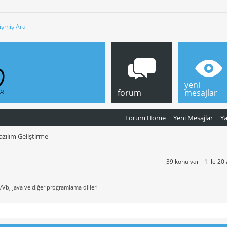
işmiş Ara
yeni
forum
mesajlar
Forum Home
Yeni Mesajlar
Y
azılım Geliştirme
39 konu var - 1 ile 20
Vb, Java ve diğer programlama dilleri