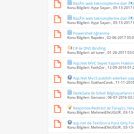
BazÃ½ web teknolojilerine dair Ã¶
Konu Bilgileri:
Ayşe Sayarı
, 05-13-2017
BazÃ½ web teknolojilerine dair Ã¶
Konu Bilgileri:
Ayşe Sayarı
, 05-13-2017
Powershell öğrenme
Konu Bilgileri:
Rapides
, 02-06-2017 05:
C# ile DNS Binding
Konu Bilgileri:
ali tuner
, 01-26-2017 03
Asp.Net MVC Sepet Yapımı Hakkın
Konu Bilgileri:
FatihZor
, 12-09-2016 01
Asp.Net Mvc5 publish ederken yaşa
Konu Bilgileri:
GokhanCevik
, 11-11-201
DeskGate ile Sirket Bilgisayarlarını
Konu Bilgileri:
Gervaso
, 06-07-2016 03
Response.Redirect ile Tarayıcı, Yeni
Konu Bilgileri:
MehmetEfeUGUR
, 03-13
asp.net de Textbox'a Para Giriş For
Konu Bilgileri:
MehmetEfeUGUR
, 03-13