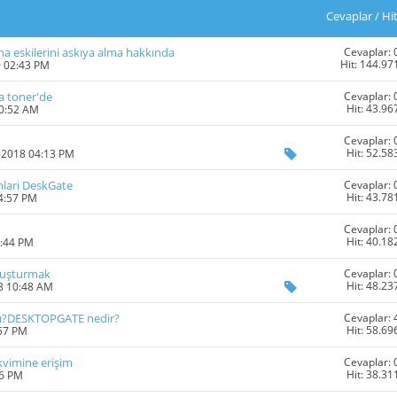
Cevaplar
/
Hi
Cevaplar: 
ha eskilerini askıya alma hakkında
Hit: 144.97
9 02:43 PM
Cevaplar: 
va toner'de
Hit: 43.96
10:52 AM
Cevaplar: 
Hit: 52.58
4-2018 04:13 PM
Cevaplar: 
imlari DeskGate
Hit: 43.78
04:57 PM
Cevaplar: 
Hit: 40.18
2:44 PM
Cevaplar: 
onuşturmak
Hit: 48.23
8 10:48 AM
Cevaplar: 
mı?DESKTOPGATE nedir?
Hit: 58.69
:57 PM
Cevaplar: 
kvimine erişim
Hit: 38.31
06 PM