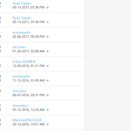
0
Ayşe Sayarı
7
05-13-2017,
07:36 PM
0
Ayşe Sayarı
6
05-13-2017,
07:36 PM
1
emreaydin
0
02-06-2017,
09:28 PM
0
ali tuner
9
01-26-2017,
03:08 AM
1
Erkan KİLMEN
8
12-09-2016,
01:21 PM
3
emreaydin
0
11-13-2016,
01:45 AM
0
Gervaso
1
06-07-2016,
03:31 PM
2
thetudors
3
05-12-2016,
12:24 AM
0
MehmetEfeUGUR
3
03-13-2016,
10:01 AM