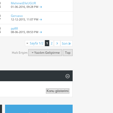
0
MehmetEfeUGUR
4
01-06-2016,
09:28 PM
0
Gervaso
7
12-12-2015,
11:07 PM
0
pp88
4
08-06-2015,
09:53 PM
Sayfa 1/2
1
2
Son
Hızlı Erişim
Yazılım Geliştirme
Top