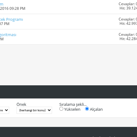
Cevaplar: 
ım
Hit: 39.12
-2016 09:28 PM
Cevaplar: 
tek Programı
Hit: 42.99
:07 PM
Cevaplar: 
goritması
Hit: 42.28
 PM
Önek
Sıralama şekli...
Yükselen
Alçalan