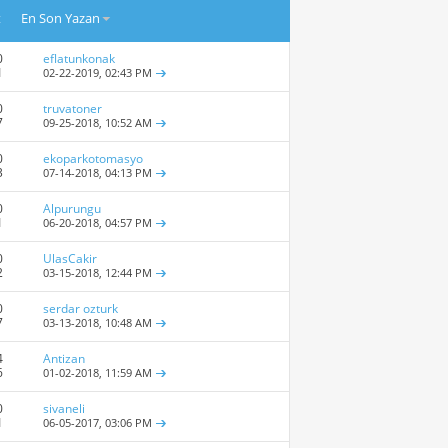
t
En Son Yazan
0
eflatunkonak
1
02-22-2019,
02:43 PM
0
truvatoner
7
09-25-2018,
10:52 AM
0
ekoparkotomasyo
3
07-14-2018,
04:13 PM
0
Alpurungu
1
06-20-2018,
04:57 PM
0
UlasCakir
2
03-15-2018,
12:44 PM
0
serdar ozturk
7
03-13-2018,
10:48 AM
4
Antizan
6
01-02-2018,
11:59 AM
0
sivaneli
1
06-05-2017,
03:06 PM