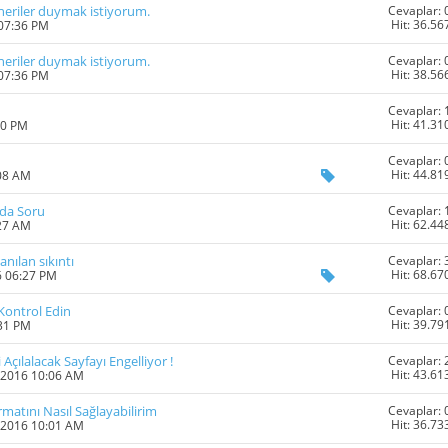
Cevaplar: 
neriler duymak istiyorum.
Hit: 36.56
 07:36 PM
Cevaplar: 
neriler duymak istiyorum.
Hit: 38.56
 07:36 PM
Cevaplar: 
Hit: 41.31
00 PM
Cevaplar: 
Hit: 44.81
:08 AM
Cevaplar: 
da Soru
Hit: 62.44
:27 AM
Cevaplar: 
nılan sıkıntı
Hit: 68.67
6 06:27 PM
Cevaplar: 
 Kontrol Edin
Hit: 39.79
:31 PM
Cevaplar: 
 Açılalacak Sayfayı Engelliyor !
Hit: 43.61
-2016 10:06 AM
Cevaplar: 
matını Nasıl Sağlayabilirim
Hit: 36.73
-2016 10:01 AM