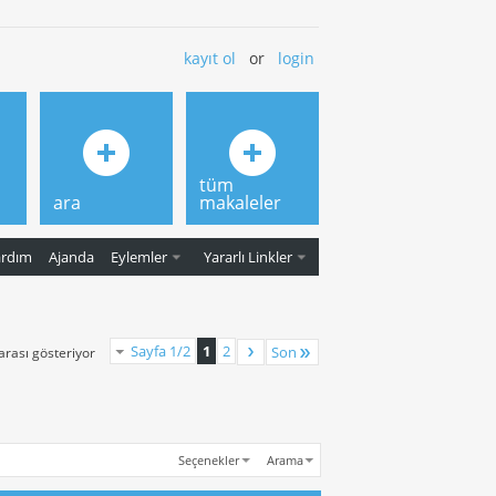
kayıt ol
or
login
tüm
ara
makaleler
ardım
Ajanda
Eylemler
Yararlı Linkler
Sayfa 1/2
1
2
Son
 arası gösteriyor
Seçenekler
Arama