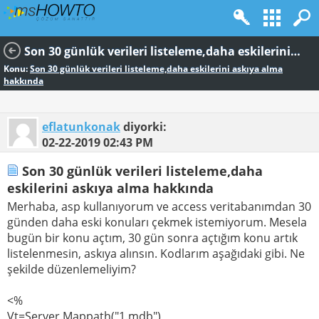
Son 30 günlük verileri listeleme,daha eskilerini askıya alma hakkında
Konu:
Son 30 günlük verileri listeleme,daha eskilerini askıya alma
hakkında
eflatunkonak
diyorki:
02-22-2019
02:43 PM
Son 30 günlük verileri listeleme,daha
eskilerini askıya alma hakkında
Merhaba, asp kullanıyorum ve access veritabanımdan 30
günden daha eski konuları çekmek istemiyorum. Mesela
bugün bir konu açtım, 30 gün sonra açtığım konu artık
listelenmesin, askıya alınsın. Kodlarım aşağıdaki gibi. Ne
şekilde düzenlemeliyim?
<%
Vt=Server.Mappath("1.mdb")