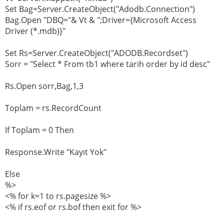
Set Bag=Server.CreateObject("Adodb.Connection")
Bag.Open "DBQ="& Vt & ";Driver={Microsoft Access
Driver (*.mdb)}"
Set Rs=Server.CreateObject("ADODB.Recordset")
Sorr = "Select * From tb1 where tarih order by id desc"
Rs.Open sorr,Bag,1,3
Toplam = rs.RecordCount
If Toplam = 0 Then
Response.Write "Kayıt Yok"
Else
%>
<% for k=1 to rs.pagesize %>
<% if rs.eof or rs.bof then exit for %>