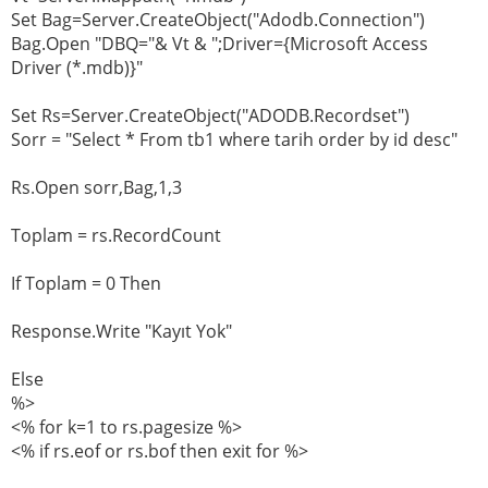
Set Bag=Server.CreateObject("Adodb.Connection")
Bag.Open "DBQ="& Vt & ";Driver={Microsoft Access
Driver (*.mdb)}"
Set Rs=Server.CreateObject("ADODB.Recordset")
Sorr = "Select * From tb1 where tarih order by id desc"
Rs.Open sorr,Bag,1,3
Toplam = rs.RecordCount
If Toplam = 0 Then
Response.Write "Kayıt Yok"
Else
%>
<% for k=1 to rs.pagesize %>
<% if rs.eof or rs.bof then exit for %>