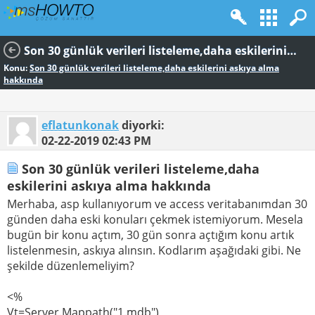
Son 30 günlük verileri listeleme,daha eskilerini askıya alma hakkında
Konu:
Son 30 günlük verileri listeleme,daha eskilerini askıya alma
hakkında
eflatunkonak
diyorki:
02-22-2019
02:43 PM
Son 30 günlük verileri listeleme,daha
eskilerini askıya alma hakkında
Merhaba, asp kullanıyorum ve access veritabanımdan 30
günden daha eski konuları çekmek istemiyorum. Mesela
bugün bir konu açtım, 30 gün sonra açtığım konu artık
listelenmesin, askıya alınsın. Kodlarım aşağıdaki gibi. Ne
şekilde düzenlemeliyim?
<%
Vt=Server.Mappath("1.mdb")