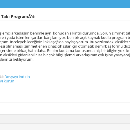
 Taki ProgramÃ½
i işlemci arkadaşım benimle aynı konudan sıkıntılı durumda. Sorun zimmet ta
re ) yada istenilen şartları karşılamıyor. ben bir açık kaynak kodlu progra
ramı inceleyebileceğiniz linki aşağıda paylaşıyorum. Bu yazılımdaki eksikler şö
mesi olmaması, zimmetlenen cihaz cihazlar için otomatik demirbaş formu d
çerisinde birkaç hata daha. Benim kodlama konusunda hiç bir bilgim yok, k
eksikleri giderilebilir ise bir çok bilgi işlemci arkadaşımın çok işine yarayac
şlerinizi bekliyorum.
ki:
Dosyayı indirin
ıyı kurun