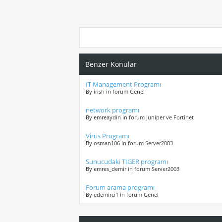
Benzer Konular
IT Management Programı
By irish in forum Genel
network programı
By emreaydin in forum Juniper ve Fortinet
Virüs Programı
By osman106 in forum Server2003
Sunucudaki TIGER programı
By emres_demir in forum Server2003
Forum arama programı
By edemirci1 in forum Genel