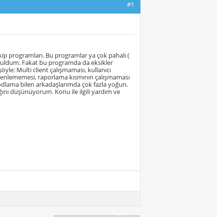
#1
kip programları. Bu programlar ya çok pahalı (
m buldum. Fakat bu programda da eksikler
yle: Multi client çalışmaması, kullanıcı
üzenlememesi, raporlama kısmının çalışmaması
odlama bilen arkadaşlarımda çok fazla yoğun.
ağını düşünüyorum. Konu ile ilgili yardım ve