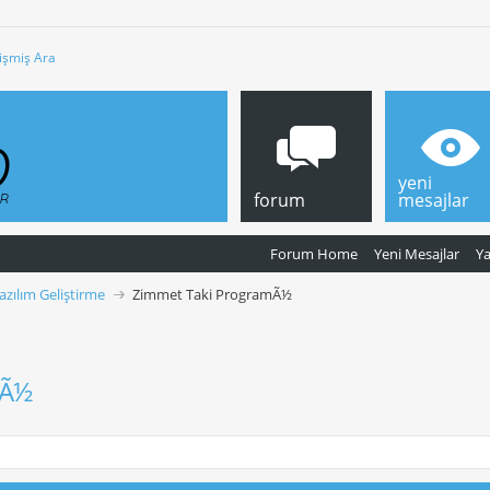
işmiş Ara
yeni
forum
mesajlar
Forum Home
Yeni Mesajlar
Y
azılım Geliştirme
Zimmet Taki ProgramÃ½
mÃ½