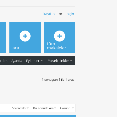
kayıt ol
or
login
tüm
ara
makaleler
ardım
Ajanda
Eylemler
Yararlı Linkler
1 sonuçtan 1 ile 1 arası
Seçenekler
Bu Konuda Ara
Görüntü