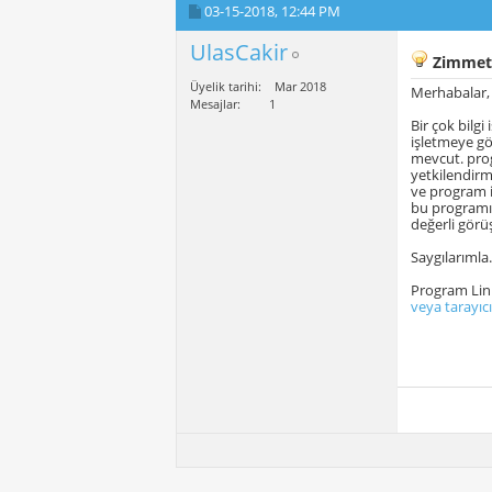
03-15-2018,
12:44 PM
UlasCakir
Zimmet
Üyelik tarihi
Mar 2018
Merhabalar,
Mesajlar
1
Bir çok bilg
işletmeye gö
mevcut. prog
yetkilendir
ve program i
bu programın 
değerli görü
Saygılarımla.
Program Lin
veya tarayıc