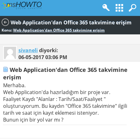
Web Application'dan Office 365 takvimine erişim
Konu:
Web Application'dan Office 365 takvimine erişim
sivaneli
diyorki:
06-05-2017
03:06 PM
Web Application'dan Office 365 takvimine
erişim
Merhaba.
Web Application'da hazırladığım bir proje var.
Faaliyet Kaydı "Alanlar : Tarih/Saat/Faaliyet "
oluşturuyorum. Bu kaydın "Office 365 takvimine" ilgili
tarih ve saat için kayıt eklemesi isteniyor.
Bunun için bir yol var mı ?