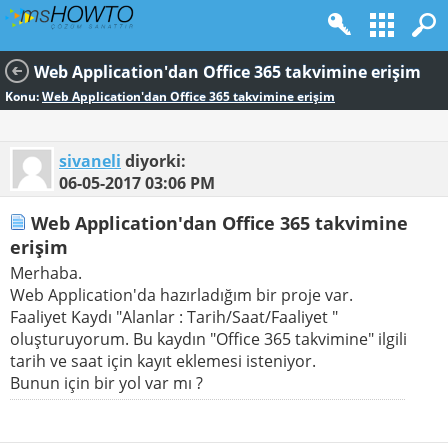
Web Application'dan Office 365 takvimine erişim
Konu:
Web Application'dan Office 365 takvimine erişim
sivaneli
diyorki:
06-05-2017
03:06 PM
Web Application'dan Office 365 takvimine
erişim
Merhaba.
Web Application'da hazırladığım bir proje var.
Faaliyet Kaydı "Alanlar : Tarih/Saat/Faaliyet "
oluşturuyorum. Bu kaydın "Office 365 takvimine" ilgili
tarih ve saat için kayıt eklemesi isteniyor.
Bunun için bir yol var mı ?