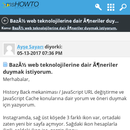
BazÃ½ web teknolojilerine dair Ã¶neriler duymak istiyorum.
Konu:
BazÃ½ web teknolojilerine dair Ã¶neriler duymak istiyorum.
Ayşe Sayarı
diyorki:
05-13-2017
07:36 PM
BazÃ½ web teknolojilerine dair Ã¶neriler
duymak istiyorum.
Merhabalar,
History Back mekaniması / JavaScript URL değiştirme ve
JavaScript Cache konularına dair yorum ve öneri duymak
için yazıyorum.
Instagramda, sağ üst köşede 3 farklı ikon var, ortadaki
zaten yeni bir sayfa açmıyor. Sağdaki ikon hesaplarla