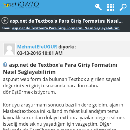
asp.net de Textbox'a Para Giriş Formatını Nasıl Sağlayabilirim
Konu:
asp.net de Textbox'a Para Giriş Formatını Nasıl Sağlayabilirim
MehmetEfeUGUR
diyorki:
03-13-2016
10:01 AM
asp.net de Textbox'a Para Giriş Formatını
Nasıl Sağlayabilirim
asp.net web form da bulunan Textbox a girilen sayısal
değerini veri girişi esnasında para formatına
dönüştürmek istiyorum.
Konuyu araştırmam sonucu bazı linklere geldim. ajax ın
Maskedtextboxa ini kullandım fakat kullandığım tema
kaynaklı sorundan dolayı textbox a yazılan değeri silmek
istediğimde sıkıntı yaşadığım için vazgeçtim. Diğer