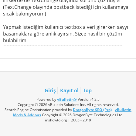
linklerde de TextChange olayında sorunu çözmüşler.
(TextChange olayında postback istediği için kullanmaya
sıcak bakmıyorum)
Yapmak istediğim kullanıcı textbox a veri girerken sayyı
basamaklara göre anlık ayırsın. Sizce nasıl bir çözüm
bulabilrim
Giriş
Kayıt ol
Top
Powered by
vBulletin®
Version 4.2.5
Copyright © 2026 vBulletin Solutions Inc. All rights reserved.
Search Engine Optimisation provided by
DragonByte SEO (Pro)
-
vBulletin
Mods & Addons
Copyright © 2026 DragonByte Technologies Ltd.
mshowto.org | 2005 - 2019