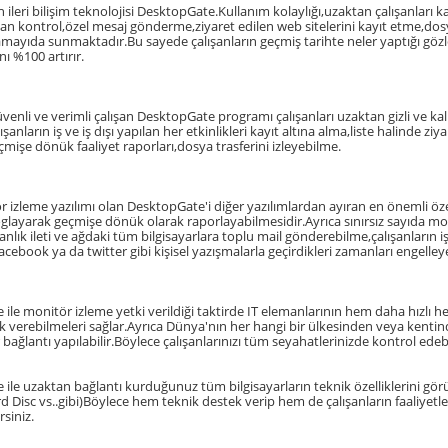
ileri bilişim teknolojisi DesktopGate.Kullanım kolaylığı,uzaktan çalışanları kali
an kontrol,özel mesaj gönderme,ziyaret edilen web sitelerini kayıt etme,dosya 
amayıda sunmaktadır.Bu sayede çalışanların geçmiş tarihte neler yaptığı gözleml
ı %100 artırır.
güvenli ve verimli çalışan DesktopGate programı çalışanları uzaktan gizli ve ka
şanların iş ve iş dışı yapılan her etkinlikleri kayıt altına alma,liste halinde zi
çmişe dönük faaliyet raporları,dosya trasferini izleyebilme.
r izleme yazılımı olan DesktopGate'i diğer yazılımlardan ayıran en önemli öze
 loglayarak geçmişe dönük olarak raporlayabilmesidir.Ayrıca sınırsız sayıda 
 anlık ileti ve ağdaki tüm bilgisayarlara toplu mail gönderebilme,çalışanların 
ebook ya da twitter gibi kişisel yazışmalarla geçirdikleri zamanları engelleyeb
ile monitör izleme yetki verildiği taktirde IT elemanlarının hem daha hızlı h
k verebilmeleri sağlar.Ayrıca Dünya'nın her hangi bir ülkesinden veya kentind
ir bağlantı yapılabilir.Böylece çalışanlarınızı tüm seyahatlerinizde kontrol ede
ile uzaktan bağlantı kurduğunuz tüm bilgisayarların teknik özelliklerini görün
Disc vs..gibi)Böylece hem teknik destek verip hem de çalışanların faaliyetler
rsiniz.