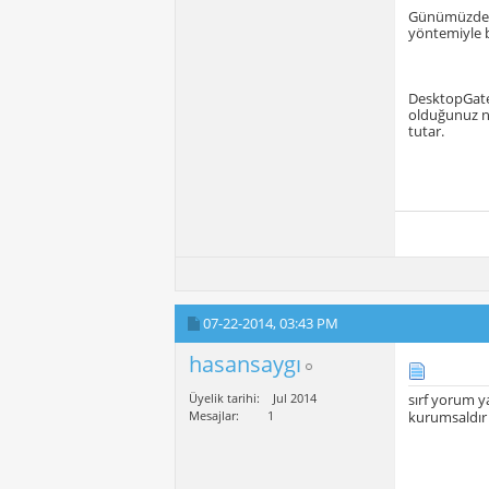
Günümüzde ge
yöntemiyle be
DesktopGate 
olduğunuz ne
tutar.
07-22-2014,
03:43 PM
hasansaygı
Üyelik tarihi
Jul 2014
sırf yorum 
Mesajlar
1
kurumsaldır e