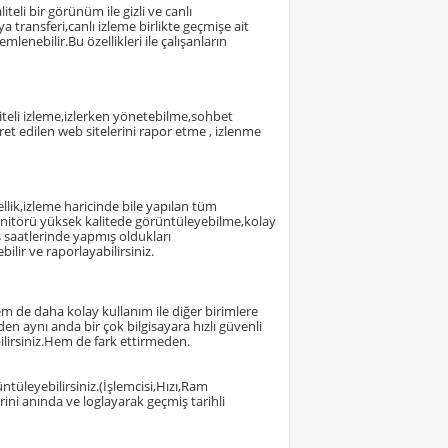
teli bir görünüm ile gizli ve canlı
transferi,canlı izleme birlikte geçmişe ait
enebilir.Bu özellikleri ile çalışanların
liteli izleme,izlerken yönetebilme,sohbet
yaret edilen web sitelerini rapor etme , izlenme
llik,izleme haricinde bile yapılan tüm
monitörü yüksek kalitede görüntüleyebilme,kolay
iş saatlerinde yapmış oldukları
ilir ve raporlayabilirsiniz.
em de daha kolay kullanım ile diğer birimlere
en aynı anda bir çok bilgisayara hızlı güvenli
bilirsiniz.Hem de fark ettirmeden.
tüleyebilirsiniz.(İşlemcisi,Hızı,Ram
ini anında ve loglayarak geçmiş tarihli