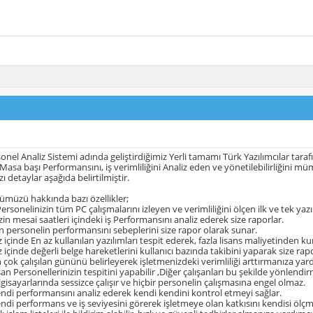
onel Analiz Sistemi adında geliştirdiğimiz Yerli tamamı Türk Yazılımcılar taraf
, Masa başı Performansını, iş verimliliğini Analiz eden ve yönetilebilirliğini m
 detaylar aşağıda belirtilmiştir.
ümüzü hakkında bazı özellikler;
ersonelinizin tüm PC çalışmalarını izleyen ve verimliliğini ölçen ilk ve tek yazı
zin mesai saatleri içindeki iş Performansını analiz ederek size raporlar.
şan personelin performansını sebeplerini size rapor olarak sunar.
çinde En az kullanılan yazılımları tespit ederek, fazla lisans maliyetinden kur
içinde değerli belge hareketlerini kullanıcı bazında takibini yaparak size rapo
 çok çalışılan gününü belirleyerek işletmenizdeki verimliliği arttırmanıza yard
şan Personellerinizin tespitini yapabilir ,Diğer çalışanları bu şekilde yönlendir
lgisayarlarında sessizce çalışır ve hiçbir personelin çalışmasına engel olmaz.
endi performansını analiz ederek kendi kendini kontrol etmeyi sağlar.
endi performans ve iş seviyesini görerek işletmeye olan katkısını kendisi öl