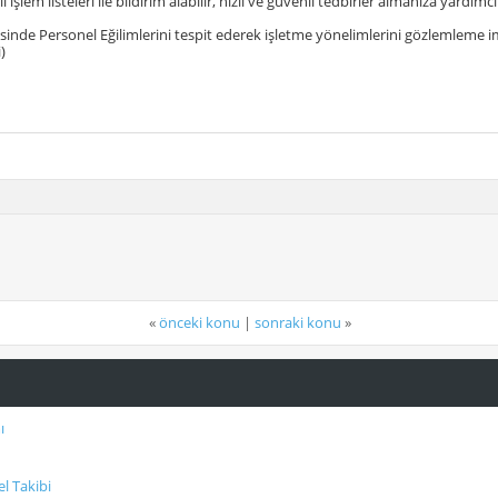
lı işlem listeleri ile bildirim alabilir, hızlı ve güvenli tedbirler almanıza yardım
isinde Personel Eğilimlerini tespit ederek işletme yönelimlerini gözlemleme i
)
«
önceki konu
|
sonraki konu
»
ı
l Takibi