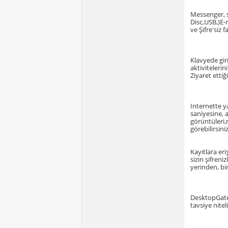
Messenger, s
Disc,USB,)E-m
ve Şifre'siz
Klavyede gir
aktivitelerin
Ziyaret ettiğ
Internette ya
saniyesine, 
görüntüleri,
görebilirsiniz
Kayıtlara er
sizin şifreni
yerinden, bir 
DesktopGate 
tavsiye nitel