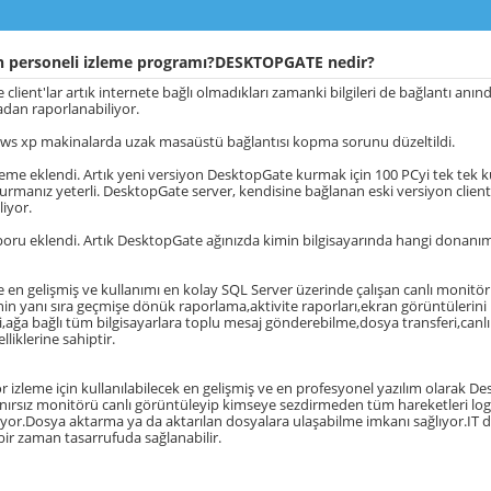
 personeli izleme programı?DESKTOPGATE nedir?
client'lar artık internete bağlı olmadıkları zamanki bilgileri de bağlantı an
adan raporlanabiliyor.
ws xp makinalarda uzak masaüstü bağlantısı kopma sorunu düzeltildi.
lleme eklendi. Artık yeni versiyon DesktopGate kurmak için 100 PCyi tek tek
manız yeterli. DesktopGate server, kendisine bağlanan eski versiyon clien
liyor.
oru eklendi. Artık DesktopGate ağınızda kimin bilgisayarında hangi donanım 
en gelişmiş ve kullanımı en kolay SQL Server üzerinde çalışan canlı monitör 
nin yanı sıra geçmişe dönük raporlama,aktivite raporları,ekran görüntüleri
leti,ağa bağlı tüm bilgisayarlara toplu mesaj gönderebilme,dosya transferi,can
liklerine sahiptir.
 izleme için kullanılabilecek en gelişmiş ve en profesyonel yazılım olarak Des
ınırsız monitörü canlı görüntüleyip kimseye sezdirmeden tüm hareketleri logl
iyor.Dosya aktarma ya da aktarılan dosyalara ulaşabilme imkanı sağlıyor.IT d
r zaman tasarrufuda sağlanabilir.