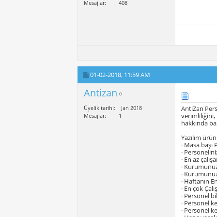
Mesajlar
408
01-02-2018,
11:59 AM
Antizan
Üyelik tarihi
Jan 2018
AntiZan Pers
verimliliğini
Mesajlar
1
hakkında bazı
Yazılım ürün
· Masa başı P
· Personelini
· En az çalı
· Kurumunuz i
· Kurumunuz 
· Haftanın En
· En çok Çalı
· Personel bi
· Personel k
· Personel k