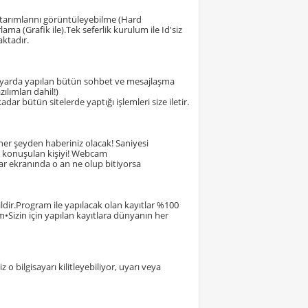
tarımlarını görüntüleyebilme (Hard
ma (Grafik ile).Tek seferlik kurulum ile Id'siz
aktadır.
lgisayarda yapılan bütün sohbet ve mesajlaşma
ılımları dahil!)
adar bütün sitelerde yaptığı işlemleri size iletir.
n her şeyden haberiniz olacak! Saniyesi
nu, konuşulan kişiyi! Webcam
yar ekranında o an ne olup bitiyorsa
dir.Program ile yapılacak olan kayıtlar %100
yam•Sizin için yapılan kayıtlara dünyanın her
 bilgisayarı kilitleyebiliyor, uyarı veya