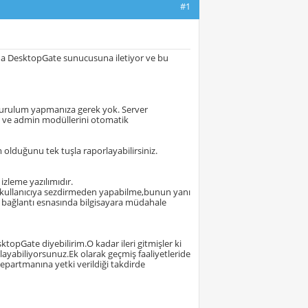
#1
ında DesktopGate sunucusuna iletiyor ve bu
 kurulum yapmanıza gerek yok. Server
t ve admin modüllerini otomatik
olduğunu tek tuşla raporlayabilirsiniz.
izleme yazılımıdır.
ni kullanıcıya sezdirmeden yapabilme,bunun yanı
lı bağlantı esnasında bilgisayara müdahale
ktopGate diyebilirim.O kadar ileri gitmişler ki
ayabiliyorsunuz.Ek olarak geçmiş faaliyetleride
epartmanına yetki verildiği takdirde