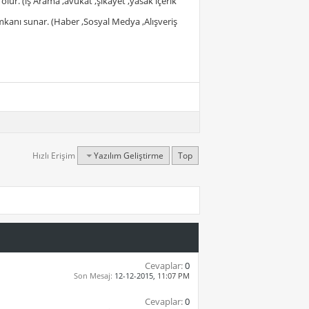
cı olur. (iş Arama ,avukat ,şikayet ,yasak içerik
mkanı sunar. (Haber ,Sosyal Medya ,Alışveriş
Hızlı Erişim
Yazılım Geliştirme
Top
Cevaplar:
0
Son Mesaj:
12-12-2015,
11:07 PM
Cevaplar:
0