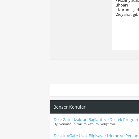
· Hazır yasak
,ihbar)
· Kurum içer
,Seyahat gibi
Benzer Konular
DeskGate Uzaktan Bağlantı ve Destek Program
By Gervaso in forum Yazılım Geliştirme
DesktopGate Uzak Bilgisayar İzleme ve Persone