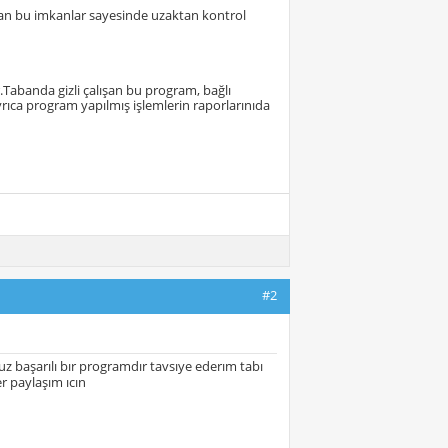
rtan bu imkanlar sayesinde uzaktan kontrol
r.Tabanda gizli çalışan bu program, bağlı
ıca program yapılmış işlemlerin raporlarınıda
#2
başarılı bır programdır tavsıye ederım tabı
r paylaşım ıcın