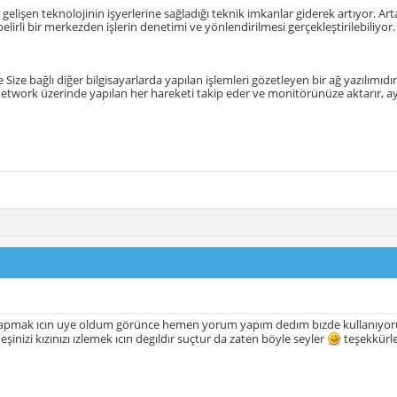
lişen teknolojinin işyerlerine sağladığı teknik imkanlar giderek artıyor. A
lirli bir merkezden işlerin denetimi ve yönlendirilmesi gerçekleştirilebiliyor.
Size bağlı diğer bilgisayarlarda yapılan işlemleri gözetleyen bir ağ yazılımıdı
twork üzerinde yapılan her hareketi takip eder ve monitörünüze aktarır, ayr
yapmak ıcın uye oldum görünce hemen yorum yapım dedım bızde kullanıyoruz 
şinizi kızınızı ızlemek ıcın degıldır suçtur da zaten böyle seyler
teşekkürle