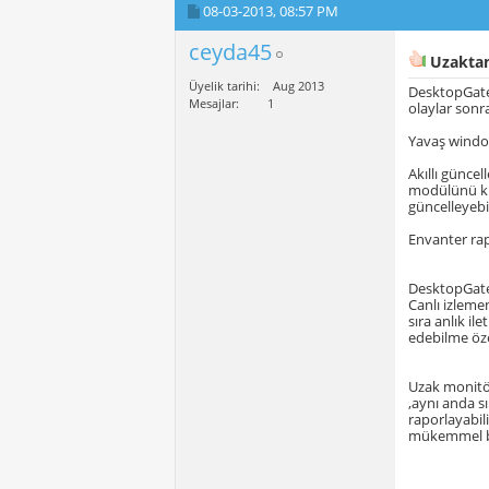
08-03-2013,
08:57 PM
ceyda45
Uzaktan
Üyelik tarihi
Aug 2013
DesktopGate 
Mesajlar
1
olaylar sonr
Yavaş windo
Akıllı günce
modülünü kur
güncelleyebi
Envanter rap
DesktopGate 
Canlı izleme
sıra anlık i
edebilme özel
Uzak monitör
,aynı anda s
raporlayabil
mükemmel bi