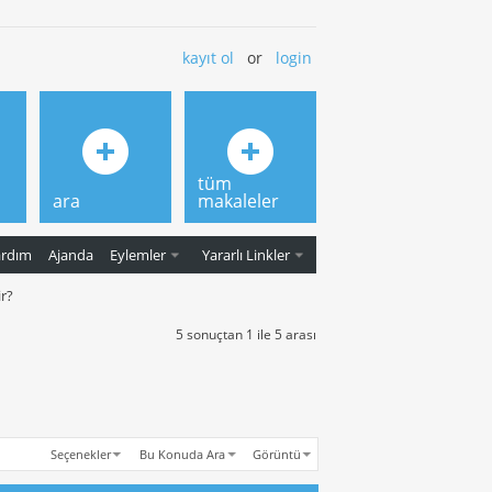
kayıt ol
or
login
tüm
ara
makaleler
ardım
Ajanda
Eylemler
Yararlı Linkler
r?
5 sonuçtan 1 ile 5 arası
Seçenekler
Bu Konuda Ara
Görüntü