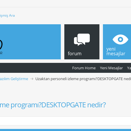
işmiş Ara
yeni
forum
mesajlar
Forum Home
Yeni Mesajlar
Y
azılım Geliştirme
Uzaktan personeli izleme programı?DESKTOPGATE nedi
zleme programı?DESKTOPGATE nedir?