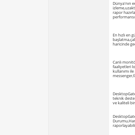
Dünya'nın en 
izleme,uzakt
rapor hazırl
performansın
En hızlı en 
başlatma,çalı
haricinde ge
Canlı monitö
faaliyetleri
kullanımı ile
messenger,fac
DesktopGate 
teknik deste
ve kaliteli b
DesktopGate 
Durumu,Hard 
raporlayabili