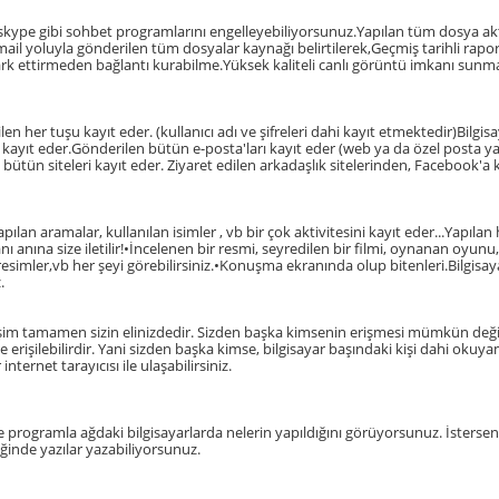
kype gibi sohbet programlarını engelleyebiliyorsunuz.Yapılan tüm dosya ak
ail yoluyla gönderilen tüm dosyalar kaynağı belirtilerek,Geçmiş tarihli raporla
 fark ettirmeden bağlantı kurabilme.Yüksek kaliteli canlı görüntü imkanı sunm
ilen her tuşu kayıt eder. (kullanıcı adı ve şifreleri dahi kayıt etmektedir)Bi
i kayıt eder.Gönderilen bütün e-posta'ları kayıt eder (web ya da özel posta yaz
i bütün siteleri kayıt eder. Ziyaret edilen arkadaşlık sitelerinden, Facebook'a k
pılan aramalar, kullanılan isimler , vb bir çok aktivitesini kayıt eder...Yapıla
anı anına size iletilir!•İncelenen bir resmi, seyredilen bir filmi, oynanan oyu
resimler,vb her şeyi görebilirsiniz.•Konuşma ekranında olup bitenleri.Bilgisa
.
işim tamamen sizin elinizdedir. Sizden başka kimsenin erişmesi mümkün değil
zle erişilebilirdir. Yani sizden başka kimse, bilgisayar başındaki kişi dahi oku
internet tarayıcısı ile ulaşabilirsiniz.
programla ağdaki bilgisayarlarda nelerin yapıldığını görüyorsunuz. İsterseniz o
iğinde yazılar yazabiliyorsunuz.