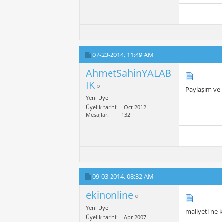
07-23-2014,
11:49 AM
AhmetSahinYALAB
IK
Paylaşım ve 
Yeni Üye
Üyelik tarihi
Oct 2012
Mesajlar
132
09-03-2014,
08:32 AM
ekinonline
Yeni Üye
maliyeti ne 
Üyelik tarihi
Apr 2007