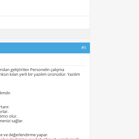
#5
ından geliştirilen Personelin çalışma
ümkün kılan yerli bir yazılım ürünüdür. Yazılım
lımdır.
tarır.
rlar.
ımcı olur.
menizi sağlar.
çme ve değerlendirme yapar.