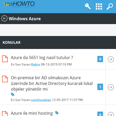
Windows Azure
KONULAR
Azure da 5651 log nasil tutulur ?
0
En Son Yazan
Robin
08-13-2019
07:10 PM
On-premise bir AD olmaksızın Azure
üzerinde bir Active Directory kurarak lokal
1
objeler yönetilir mi
En Son Yazan
cumhuraltan
12-05-2017
11:57 PM
Azure ile mini hosting
0