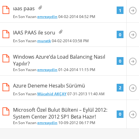
ıaas paas
1
En Son Yazan
emreaydin
04-02-2014
04:52 PM
IAAS PAAS ile soru
0
En Son Yazan
muratk
04-02-2014
03:58 PM
Windows Azure’da Load Balancing Nasıl
0
Yapılır?
En Son Yazan
emreaydin
01-24-2014
11:15 PM
Azure Deneme Hesabı Sürümü
2
En Son Yazan
Mücahid AKÇAY
07-31-2013
11:40 AM
Microsoft Özel Bulut Bülteni – Eylül 2012:
0
System Center 2012 SP1 Beta Hazır!
En Son Yazan
emreaydin
10-09-2012
06:17 PM