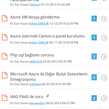
En Son Yazan
Tamirci
01-14-2015
01:44 AM
Azure VM dosya gönderme
1
En Son Yazan
Erkan SAGLIK
12-12-2014
02:34 PM
Azure üzerinde Centos'a panel kurulumu
1
En Son Yazan
Erkan SAGLIK
06-11-2014
02:09 PM
Php sql bağlantı sorunu
2
En Son Yazan
alibiricik
05-03-2014
05:35 PM
Microsoft Azure ile Diğer Bulut Sistemlerin
2
Entegrasyonu
En Son Yazan
Calixtus
04-30-2014
01:34 PM
IAAS PAAS ile soru
2
En Son Yazan
emreaydin
04-02-2014
04:53 PM