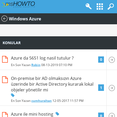
Windows Azure
KONULAR
Azure da 5651 log nasil tutulur ?
0
En Son Yazan
Robin
08-13-2019
07:10 PM
On-premise bir AD olmaksızın Azure
üzerinde bir Active Directory kurarak lokal
1
objeler yönetilir mi
En Son Yazan
cumhuraltan
12-05-2017
11:57 PM
Azure ile mini hosting
0