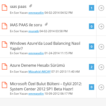
ıaas paas
1
En Son Yazan
emreaydin
04-02-2014
04:52 PM
IAAS PAAS ile soru
0
En Son Yazan
muratk
04-02-2014
03:58 PM
Windows Azure’da Load Balancing Nasıl
0
Yapılır?
En Son Yazan
emreaydin
01-24-2014
11:15 PM
Azure Deneme Hesabı Sürümü
2
En Son Yazan
Mücahid AKÇAY
07-31-2013
11:40 AM
Microsoft Özel Bulut Bülteni – Eylül 2012:
0
System Center 2012 SP1 Beta Hazır!
En Son Yazan
emreaydin
10-09-2012
06:17 PM