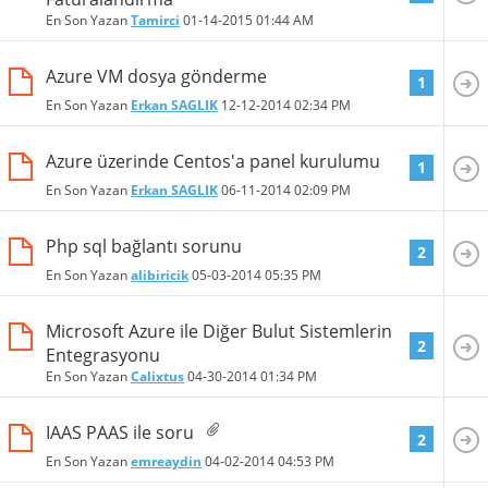
En Son Yazan
Tamirci
01-14-2015
01:44 AM
Azure VM dosya gönderme
1
En Son Yazan
Erkan SAGLIK
12-12-2014
02:34 PM
Azure üzerinde Centos'a panel kurulumu
1
En Son Yazan
Erkan SAGLIK
06-11-2014
02:09 PM
Php sql bağlantı sorunu
2
En Son Yazan
alibiricik
05-03-2014
05:35 PM
Microsoft Azure ile Diğer Bulut Sistemlerin
2
Entegrasyonu
En Son Yazan
Calixtus
04-30-2014
01:34 PM
IAAS PAAS ile soru
2
En Son Yazan
emreaydin
04-02-2014
04:53 PM