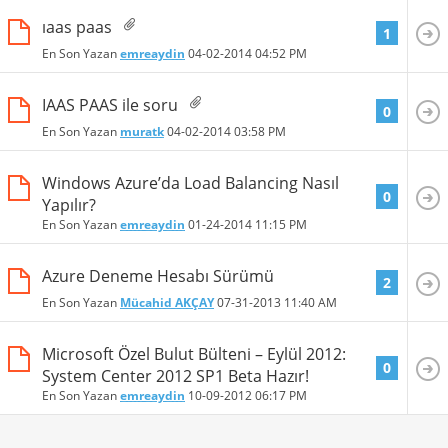
ıaas paas
1
En Son Yazan
emreaydin
04-02-2014
04:52 PM
IAAS PAAS ile soru
0
En Son Yazan
muratk
04-02-2014
03:58 PM
Windows Azure’da Load Balancing Nasıl
0
Yapılır?
En Son Yazan
emreaydin
01-24-2014
11:15 PM
Azure Deneme Hesabı Sürümü
2
En Son Yazan
Mücahid AKÇAY
07-31-2013
11:40 AM
Microsoft Özel Bulut Bülteni – Eylül 2012:
0
System Center 2012 SP1 Beta Hazır!
En Son Yazan
emreaydin
10-09-2012
06:17 PM