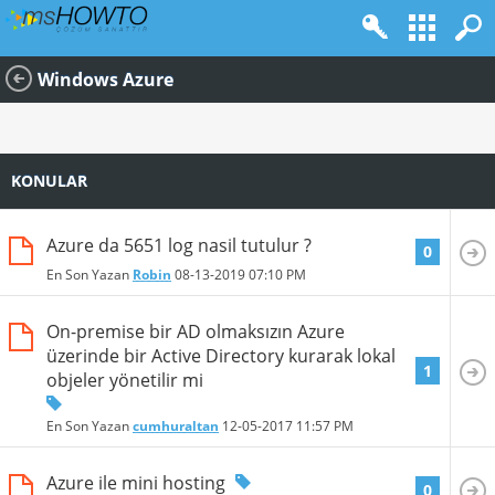
Windows Azure
KONULAR
Azure da 5651 log nasil tutulur ?
0
En Son Yazan
Robin
08-13-2019
07:10 PM
On-premise bir AD olmaksızın Azure
üzerinde bir Active Directory kurarak lokal
1
objeler yönetilir mi
En Son Yazan
cumhuraltan
12-05-2017
11:57 PM
Azure ile mini hosting
0