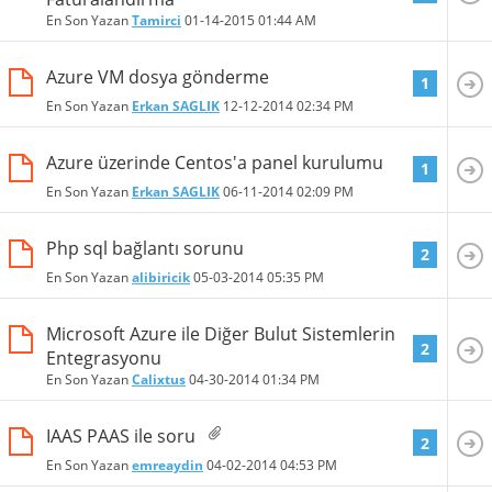
En Son Yazan
Tamirci
01-14-2015
01:44 AM
Azure VM dosya gönderme
1
En Son Yazan
Erkan SAGLIK
12-12-2014
02:34 PM
Azure üzerinde Centos'a panel kurulumu
1
En Son Yazan
Erkan SAGLIK
06-11-2014
02:09 PM
Php sql bağlantı sorunu
2
En Son Yazan
alibiricik
05-03-2014
05:35 PM
Microsoft Azure ile Diğer Bulut Sistemlerin
2
Entegrasyonu
En Son Yazan
Calixtus
04-30-2014
01:34 PM
IAAS PAAS ile soru
2
En Son Yazan
emreaydin
04-02-2014
04:53 PM