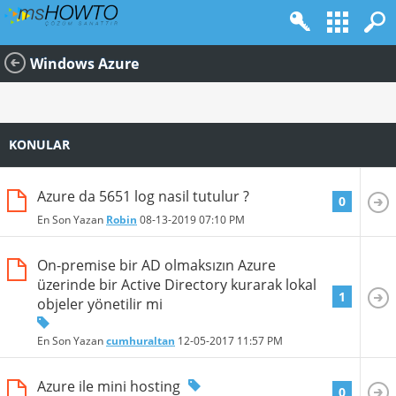
Windows Azure
KONULAR
Azure da 5651 log nasil tutulur ?
0
En Son Yazan
Robin
08-13-2019
07:10 PM
On-premise bir AD olmaksızın Azure
üzerinde bir Active Directory kurarak lokal
1
objeler yönetilir mi
En Son Yazan
cumhuraltan
12-05-2017
11:57 PM
Azure ile mini hosting
0