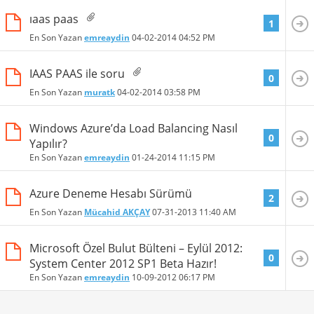
ıaas paas
1
En Son Yazan
emreaydin
04-02-2014
04:52 PM
IAAS PAAS ile soru
0
En Son Yazan
muratk
04-02-2014
03:58 PM
Windows Azure’da Load Balancing Nasıl
0
Yapılır?
En Son Yazan
emreaydin
01-24-2014
11:15 PM
Azure Deneme Hesabı Sürümü
2
En Son Yazan
Mücahid AKÇAY
07-31-2013
11:40 AM
Microsoft Özel Bulut Bülteni – Eylül 2012:
0
System Center 2012 SP1 Beta Hazır!
En Son Yazan
emreaydin
10-09-2012
06:17 PM