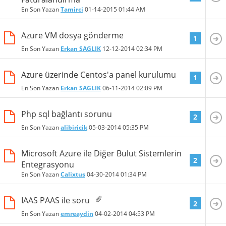
En Son Yazan
Tamirci
01-14-2015
01:44 AM
Azure VM dosya gönderme
1
En Son Yazan
Erkan SAGLIK
12-12-2014
02:34 PM
Azure üzerinde Centos'a panel kurulumu
1
En Son Yazan
Erkan SAGLIK
06-11-2014
02:09 PM
Php sql bağlantı sorunu
2
En Son Yazan
alibiricik
05-03-2014
05:35 PM
Microsoft Azure ile Diğer Bulut Sistemlerin
2
Entegrasyonu
En Son Yazan
Calixtus
04-30-2014
01:34 PM
IAAS PAAS ile soru
2
En Son Yazan
emreaydin
04-02-2014
04:53 PM