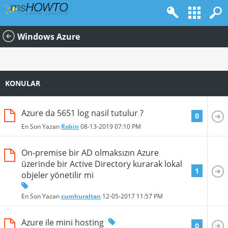
Windows Azure
KONULAR
Azure da 5651 log nasil tutulur ?
0
En Son Yazan
Robin
08-13-2019
07:10 PM
On-premise bir AD olmaksızın Azure
üzerinde bir Active Directory kurarak lokal
1
objeler yönetilir mi
En Son Yazan
cumhuraltan
12-05-2017
11:57 PM
Azure ile mini hosting
0