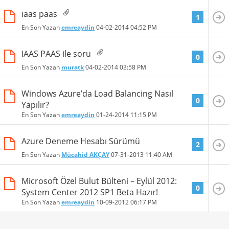
ıaas paas
1
En Son Yazan
emreaydin
04-02-2014
04:52 PM
IAAS PAAS ile soru
0
En Son Yazan
muratk
04-02-2014
03:58 PM
Windows Azure’da Load Balancing Nasıl
0
Yapılır?
En Son Yazan
emreaydin
01-24-2014
11:15 PM
Azure Deneme Hesabı Sürümü
2
En Son Yazan
Mücahid AKÇAY
07-31-2013
11:40 AM
Microsoft Özel Bulut Bülteni – Eylül 2012:
0
System Center 2012 SP1 Beta Hazır!
En Son Yazan
emreaydin
10-09-2012
06:17 PM