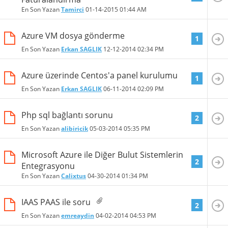
En Son Yazan
Tamirci
01-14-2015
01:44 AM
Azure VM dosya gönderme
1
En Son Yazan
Erkan SAGLIK
12-12-2014
02:34 PM
Azure üzerinde Centos'a panel kurulumu
1
En Son Yazan
Erkan SAGLIK
06-11-2014
02:09 PM
Php sql bağlantı sorunu
2
En Son Yazan
alibiricik
05-03-2014
05:35 PM
Microsoft Azure ile Diğer Bulut Sistemlerin
2
Entegrasyonu
En Son Yazan
Calixtus
04-30-2014
01:34 PM
IAAS PAAS ile soru
2
En Son Yazan
emreaydin
04-02-2014
04:53 PM