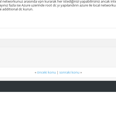
cal networkunuz arasında vpn kurarak her istediğinizi yapabilirsiniz ancak int
sayınız fazla ise Azure uzerinde root dc yı yapılandırın azure ile local networ
de additional dc kurun.
«
önceki konu
|
sonraki konu
»