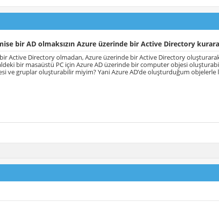
se bir AD olmaksızın Azure üzerinde bir Active Directory kurarak
ir Active Directory olmadan, Azure üzerinde bir Active Directory oluşturara
ldeki bir masaüstü PC için Azure AD üzerinde bir computer objesi oluşturabili
jesi ve gruplar oluşturabilir miyim? Yani Azure AD’de oluşturduğum objelerle 