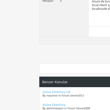
Mesajlar
6
Azure ile lo
local client 
localinizde 
Benzer Konular
Active Directory Hk.
By nasuhxtr in forum Server2012
Active Directory
By administrator in forum Server2008