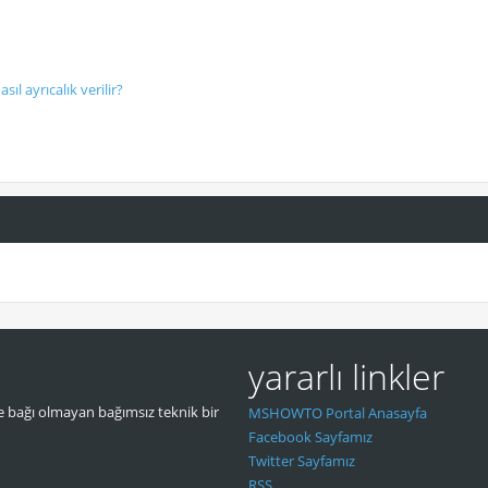
sıl ayrıcalık verilir?
yararlı linkler
 bağı olmayan bağımsız teknik bir
MSHOWTO Portal Anasayfa
Facebook Sayfamız
Twitter Sayfamız
RSS