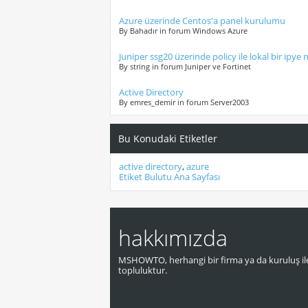
Azure üzerinde Centos'a panel kurulumu
By Bahadır in forum Windows Azure
Juniper ssg20 üzerinde policy ile lokal bir ipye na
By string in forum Juniper ve Fortinet
Active Directory
By emres_demir in forum Server2003
Bu Konudaki Etiketler
active directory
,
azure
Etiket Bulutu Ana Sayfası
hakkımızda
MSHOWTO, herhangi bir firma ya da kuruluş ile
topluluktur.