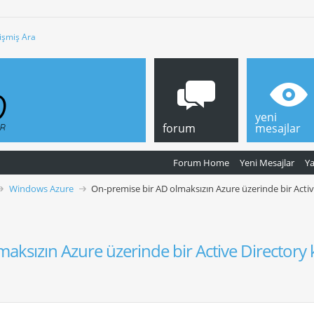
işmiş Ara
yeni
forum
mesajlar
Forum Home
Yeni Mesajlar
Y
Windows Azure
On-premise bir AD olmaksızın Azure üzerinde bir Active
aksızın Azure üzerinde bir Active Directory k