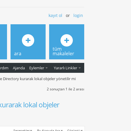
kayıt ol
or
login
tüm
ara
makaleler
ardım
Ajanda
Eylemler
Yararlı Linkler
 Directory kurarak lokal objeler yönetilir mi
2 sonuçtan 1 ile 2 arası
urarak lokal objeler
Seçenekler
Bu Konuda Ara
Görüntü