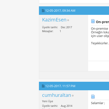
12-05-2017,
09:34 AM
KazimEsen
On-premi
Üyelik tarihi
Dec 2017
On-premise b
Mesajlar
1
Örneğin loka
için user ob
Teşekkürler.
12-05-2017,
11:57 PM
cumhuraltan
Yeni Üye
Selamlar ;
Üyelik tarihi
Aug 2014