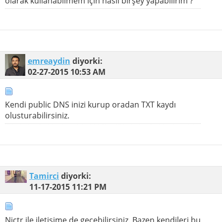
olarak kullanabilmem için nasıl birşey yapabilirim ?
emreaydin
diyorki:
02-27-2015
10:53 AM
Kendi public DNS inizi kurup oradan TXT kaydı
olusturabilirsiniz.
Tamirci
diyorki:
11-17-2015
11:21 PM
Nictr ile iletişime de geçebilirsiniz. Bazen kendileri bu