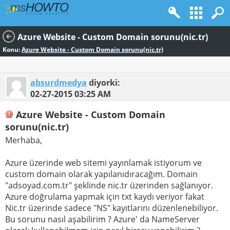
Azure Website - Custom Domain sorunu(nic.tr)
Konu:
Azure Website - Custom Domain sorunu(nic.tr)
absurdmedya
diyorki:
02-27-2015
03:25 AM
Azure Website - Custom Domain
sorunu(nic.tr)
Merhaba,
Azure üzerinde web sitemi yayınlamak istiyorum ve
custom domain olarak yapılanıdıracağım. Domain
"adsoyad.com.tr" şeklinde nic.tr üzerinden sağlanıyor.
Azure doğrulama yapmak için txt kaydı veriyor fakat
Nic.tr üzerinde sadece "NS" kayıtlarını düzenlenebiliyor.
Bu sorunu nasıl aşabilirim ? Azure' da NameServer