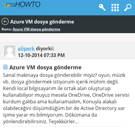
Azure VM dosya gönderme
Konu:
Azure VM dosya gönderme
aliperk
diyorki:
12-10-2014
07:33 PM
Azure VM dosya gönderme
Sanal makinaya dosya gönderebilir miyiz? oyun, müzik
vb. dosya göndermek istiyorum içerik mühim değil.
Kendi local bilgisayarım ile ortak alan oluşturup
kullanabiliyor muyuz mesela OneDrive, OneDrive servisi
kurdum galiba ama kullanamadım, Konuyla alakalı
olabileceğini düşümdüğüm bir de Active Directory var
işime yarar mı bilmiyorum. Dökümana da
yönlendirebilirsiniz. Teşekkürler...