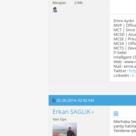
Mesajlar
2.946
Emre Aydın
MVP | Office
MCT | Since
MCSD | Azur
MCSE | Priva
MCSA | Offic
MCTS | Devel
P-Seller
Intelligent 
Web : www.
Mail : emre
Twitter :
htt
Linkedin :
tr
02-26-2014,
02:42 AM
Erkan SAGLIK
Yeni Üye
Merhaba Se
yanlış hatırl
Yenileme işl