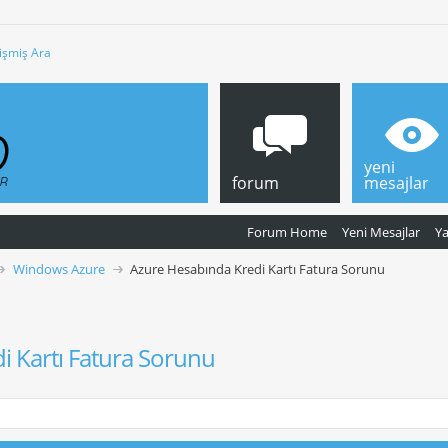
işmiş Ara
yeni
forum
mesajlar
Forum Home
Yeni Mesajlar
Y
Windows Azure
Azure Hesabında Kredi Kartı Fatura Sorunu
i Kartı Fatura Sorunu