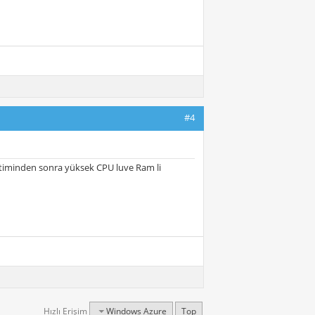
#4
bitiminden sonra yüksek CPU luve Ram li
Hızlı Erişim
Windows Azure
Top