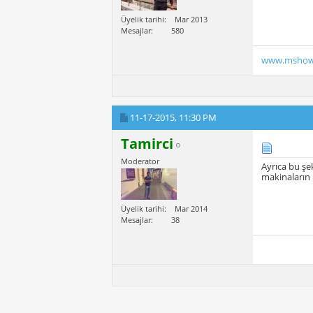
Üyelik tarihi
Mar 2013
Mesajlar
580
www.mshow
11-17-2015,
11:30 PM
Tamirci
Moderator
Ayrıca bu şe
makinaların 
Üyelik tarihi
Mar 2014
Mesajlar
38