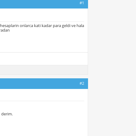
#1
hesaplarin onlarca kati kadar para geldi ve hala
nradan
#2
n derim.