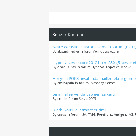
Benzer Konular
Azure Website - Custom Domain sorunu(nic.tr
By absurdmedya in forum Windows Azure
Hyper v server core 2012 hp ml350 g5 server e
By cihat190389 in forum Hyper-v, App-v ve Med-v
Her yeni POP3 hesabında mailler tekrar gönder
By emreaydin in forum Exchange Server
terminal server da usb e-imza kartı
By erol in forum Server2003
3. eth. kartı ile intranet erişimi
By casus in forum ISA, TMG, Forefront, Antigen, IAG,