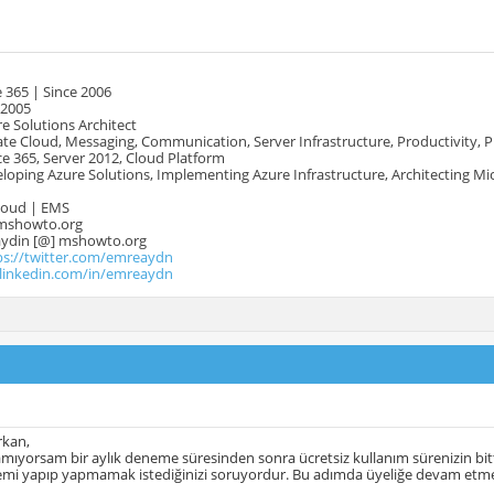
 365 | Since 2006
 2005
e Solutions Architect
te Cloud, Messaging, Communication, Server Infrastructure, Productivity, 
e 365, Server 2012, Cloud Platform
oping Azure Solutions, Implementing Azure Infrastructure, Architecting Mi
Cloud | EMS
mshowto.org
.aydin [@] mshowto.org
ps://twitter.com/emreaydn
.linkedin.com/in/emreaydn
rkan,
amıyorsam bir aylık deneme süresinden sonra ücretsiz kullanım sürenizin bittiğ
emi yapıp yapmamak istediğinizi soruyordur. Bu adımda üyeliğe devam etmek 