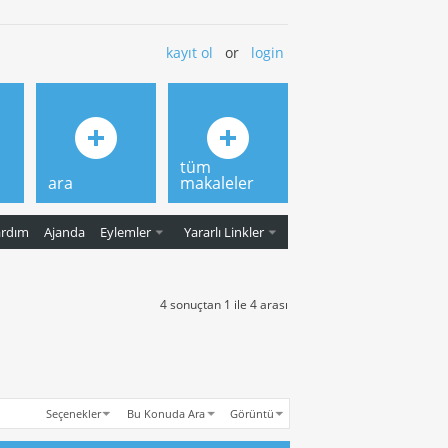
kayıt ol
or
login
tüm
ara
makaleler
ardım
Ajanda
Eylemler
Yararlı Linkler
4 sonuçtan 1 ile 4 arası
Seçenekler
Bu Konuda Ara
Görüntü