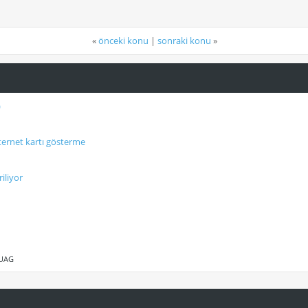
«
önceki konu
|
sonraki konu
»
)
ternet kartı gösterme
iliyor
 UAG