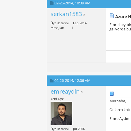
02-25-2014,
10:39 AM
serkan1583
Azure H
Üyelik tarihi
Feb 2014
Emre bey bir
Mesajlar
1
geliyorda bu
02-26-2014,
12:06 AM
emreaydin
Yeni Üye
Merhaba,
Onlarca katı
Emre Aydın
Üyelik tarihi
Jul 2006