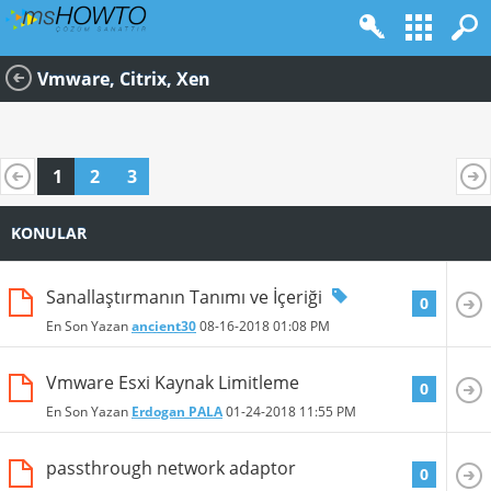
Vmware, Citrix, Xen
1
2
3
KONULAR
Sanallaştırmanın Tanımı ve İçeriği
0
En Son Yazan
ancient30
08-16-2018
01:08 PM
Vmware Esxi Kaynak Limitleme
0
En Son Yazan
Erdogan PALA
01-24-2018
11:55 PM
passthrough network adaptor
0