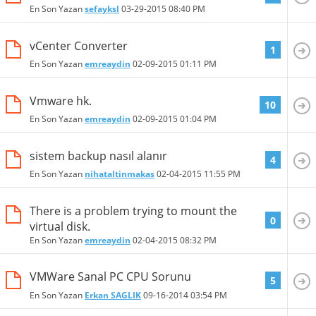
En Son Yazan
sefayksl
03-29-2015
08:40 PM
vCenter Converter
1
En Son Yazan
emreaydin
02-09-2015
01:11 PM
Vmware hk.
10
En Son Yazan
emreaydin
02-09-2015
01:04 PM
sistem backup nasıl alanır
4
En Son Yazan
nihataltinmakas
02-04-2015
11:55 PM
There is a problem trying to mount the
0
virtual disk.
En Son Yazan
emreaydin
02-04-2015
08:32 PM
VMWare Sanal PC CPU Sorunu
5
En Son Yazan
Erkan SAGLIK
09-16-2014
03:54 PM