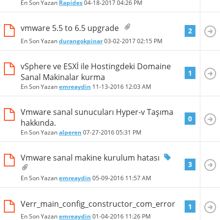
En Son Yazan
Rapides
04-18-2017
04:26 PM
vmware 5.5 to 6.5 upgrade
2
En Son Yazan
durangokpinar
03-02-2017
02:15 PM
vSphere ve ESXİ ile Hostingdeki Domaine
1
Sanal Makinalar kurma
En Son Yazan
emreaydin
11-13-2016
12:03 AM
Vmware sanal sunucuları Hyper-v Taşıma
0
hakkında.
En Son Yazan
alperen
07-27-2016
05:31 PM
Vmware sanal makine kurulum hatası
3
En Son Yazan
emreaydin
05-09-2016
11:57 AM
Verr_main_config_constructor_com_error
1
En Son Yazan
emreaydin
01-04-2016
11:26 PM