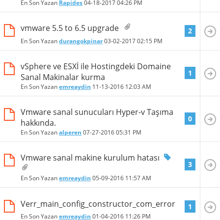
En Son Yazan
Rapides
04-18-2017
04:26 PM
vmware 5.5 to 6.5 upgrade
2
En Son Yazan
durangokpinar
03-02-2017
02:15 PM
vSphere ve ESXİ ile Hostingdeki Domaine
1
Sanal Makinalar kurma
En Son Yazan
emreaydin
11-13-2016
12:03 AM
Vmware sanal sunucuları Hyper-v Taşıma
0
hakkında.
En Son Yazan
alperen
07-27-2016
05:31 PM
Vmware sanal makine kurulum hatası
3
En Son Yazan
emreaydin
05-09-2016
11:57 AM
Verr_main_config_constructor_com_error
1
En Son Yazan
emreaydin
01-04-2016
11:26 PM