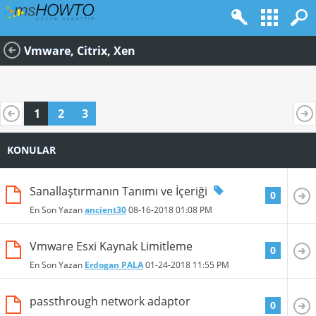
Vmware, Citrix, Xen
1
2
3
KONULAR
Sanallaştırmanın Tanımı ve İçeriği
0
En Son Yazan
ancient30
08-16-2018
01:08 PM
Vmware Esxi Kaynak Limitleme
0
En Son Yazan
Erdogan PALA
01-24-2018
11:55 PM
passthrough network adaptor
0