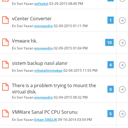
En Son Yazan
sefayksl
03-29-2015
08:40 PM
vCenter Converter
1
En Son Yazan
emreaydin
02-09-2015
01:11 PM
Vmware hk.
10
En Son Yazan
emreaydin
02-09-2015
01:04 PM
sistem backup nasıl alanır
4
En Son Yazan
nihataltinmakas
02-04-2015
11:55 PM
There is a problem trying to mount the
0
virtual disk.
En Son Yazan
emreaydin
02-04-2015
08:32 PM
VMWare Sanal PC CPU Sorunu
5
En Son Yazan
Erkan SAGLIK
09-16-2014
03:54 PM