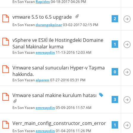
En Son Yazan
Rapides
04-18-2017
04:26 PM
vmware 5.5 to 6.5 upgrade
2
En Son Yazan
durangokpinar
03-02-2017
02:15 PM
vSphere ve ESXİ ile Hostingdeki Domaine
1
Sanal Makinalar kurma
En Son Yazan
emreaydin
11-13-2016
12:03 AM
Vmware sanal sunucuları Hyper-v Taşıma
0
hakkında.
En Son Yazan
alperen
07-27-2016
05:31 PM
Vmware sanal makine kurulum hatası
3
En Son Yazan
emreaydin
05-09-2016
11:57 AM
Verr_main_config_constructor_com_error
1
En Son Yazan
emreaydin
01-04-2016
11:26 PM