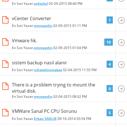
En Son Yazan
sefayksl
03-29-2015
08:40 PM
vCenter Converter
1
En Son Yazan
emreaydin
02-09-2015
01:11 PM
Vmware hk.
10
En Son Yazan
emreaydin
02-09-2015
01:04 PM
sistem backup nasıl alanır
4
En Son Yazan
nihataltinmakas
02-04-2015
11:55 PM
There is a problem trying to mount the
0
virtual disk.
En Son Yazan
emreaydin
02-04-2015
08:32 PM
VMWare Sanal PC CPU Sorunu
5
En Son Yazan
Erkan SAGLIK
09-16-2014
03:54 PM