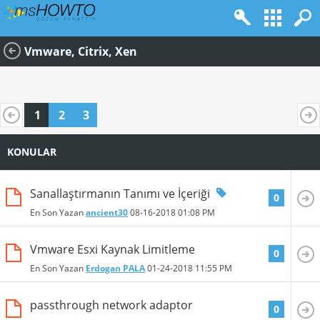
Vmware, Citrix, Xen
1
2
3
KONULAR
Sanallaştırmanın Tanımı ve İçeriği
0
En Son Yazan
ancient30
08-16-2018
01:08 PM
Vmware Esxi Kaynak Limitleme
0
En Son Yazan
Erdogan PALA
01-24-2018
11:55 PM
passthrough network adaptor
0