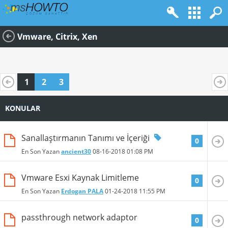
Vmware, Citrix, Xen
1
2
3
KONULAR
Sanallaştırmanın Tanımı ve İçeriği
0
En Son Yazan
ancient30
08-16-2018
01:08 PM
Vmware Esxi Kaynak Limitleme
0
En Son Yazan
Erdogan PALA
01-24-2018
11:55 PM
passthrough network adaptor
0