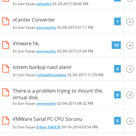
En Son Yazan
sefayksl
03-29-2015
08:40 PM
vCenter Converter
1
En Son Yazan
emreaydin
02-09-2015
01:11 PM
Vmware hk.
10
En Son Yazan
emreaydin
02-09-2015
01:04 PM
sistem backup nasıl alanır
4
En Son Yazan
nihataltinmakas
02-04-2015
11:55 PM
There is a problem trying to mount the
0
virtual disk.
En Son Yazan
emreaydin
02-04-2015
08:32 PM
VMWare Sanal PC CPU Sorunu
5
En Son Yazan
Erkan SAGLIK
09-16-2014
03:54 PM