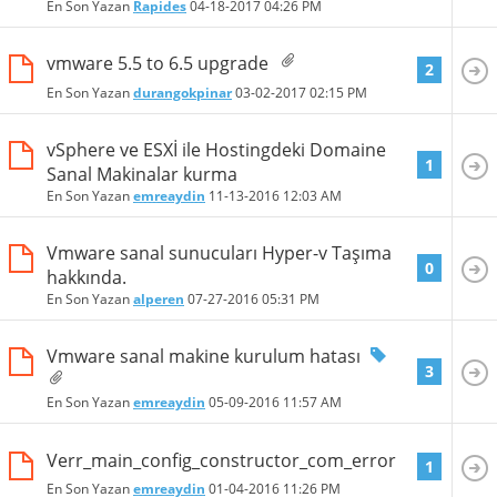
En Son Yazan
Rapides
04-18-2017
04:26 PM
vmware 5.5 to 6.5 upgrade
2
En Son Yazan
durangokpinar
03-02-2017
02:15 PM
vSphere ve ESXİ ile Hostingdeki Domaine
1
Sanal Makinalar kurma
En Son Yazan
emreaydin
11-13-2016
12:03 AM
Vmware sanal sunucuları Hyper-v Taşıma
0
hakkında.
En Son Yazan
alperen
07-27-2016
05:31 PM
Vmware sanal makine kurulum hatası
3
En Son Yazan
emreaydin
05-09-2016
11:57 AM
Verr_main_config_constructor_com_error
1
En Son Yazan
emreaydin
01-04-2016
11:26 PM