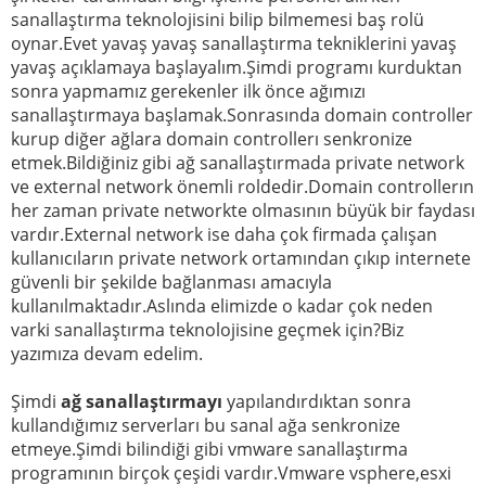
sanallaştırma teknolojisini bilip bilmemesi baş rolü
oynar.Evet yavaş yavaş sanallaştırma tekniklerini yavaş
yavaş açıklamaya başlayalım.Şimdi programı kurduktan
sonra yapmamız gerekenler ilk önce ağımızı
sanallaştırmaya başlamak.Sonrasında domain controller
kurup diğer ağlara domain controllerı senkronize
etmek.Bildiğiniz gibi ağ sanallaştırmada private network
ve external network önemli roldedir.Domain controllerın
her zaman private networkte olmasının büyük bir faydası
vardır.External network ise daha çok firmada çalışan
kullanıcıların private network ortamından çıkıp internete
güvenli bir şekilde bağlanması amacıyla
kullanılmaktadır.Aslında elimizde o kadar çok neden
varki sanallaştırma teknolojisine geçmek için?Biz
yazımıza devam edelim.
Şimdi
ağ sanallaştırmayı
yapılandırdıktan sonra
kullandığımız serverları bu sanal ağa senkronize
etmeye.Şimdi bilindiği gibi vmware sanallaştırma
programının birçok çeşidi vardır.Vmware vsphere,esxi