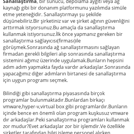
Sanallaştırma
, bir sunucu, depolama aygıtı veya ağ
kaynağı gibi bir donanım platformunu yazılımda simüle
etme yeteneğidir. Sanallaştırmayı şu şekilde
düşünebiliriz.Bir şirketiniz var ve şirket ağının güvenliğini
arttırmak istyorsunuz.Bu amaçla da sanallaştırma
kullanmak istiyorsunuz.İlk önce yapmanız gereken bir
sanallaştırma sağlayıcısı(firması)ile
görüşmek.Sonrasında ağ sanallaştırmasını sağlayan
firmadan gerekli bilgileri alıp sonrasında sanallaştırma
sistemini ağımız üzerinde uygulamak.Bunların hepsini
adım adım yapmakta fayda vardır arkadaşlar.Sonrasında
yapacağımız diğer adımların birtanesi de sanallaştırma
için uygun programı seçmek.
Bilindiği gibi sanallaştırma piyasasında birçok
programlar bulunmaktadır.Bunlardan birkaçı
vmware,hyper-v,virtual box gibi programlardır.Bunların
içinde bence en önemli olan program kuşkusuz vmware
dır arkadaşlar.Peki sanallaştırma programları kullanmak
zor mudur?Evet arkadaşlar zor bir işlemdir.Ve özellikle
şirketler tarafından bilgi işleme personel alırken