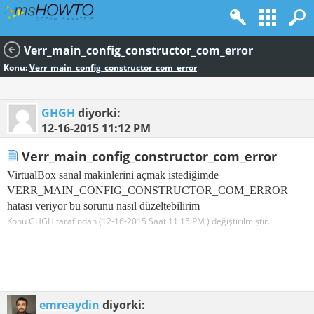
Verr_main_config_constructor_com_error
Konu:
Verr_main_config_constructor_com_error
GHGH
diyorki:
12-16-2015
11:12 PM
Verr_main_config_constructor_com_error
VirtualBox sanal makinlerini açmak istediğimde
VERR_MAIN_CONFIG_CONSTRUCTOR_COM_ERROR
hatası veriyor bu sorunu nasıl düzeltebilirim
Konu GHGH tarafından (12-16-2015 Saat
11:15 PM
) değiştirilmiştir.
emreaydin
diyorki: