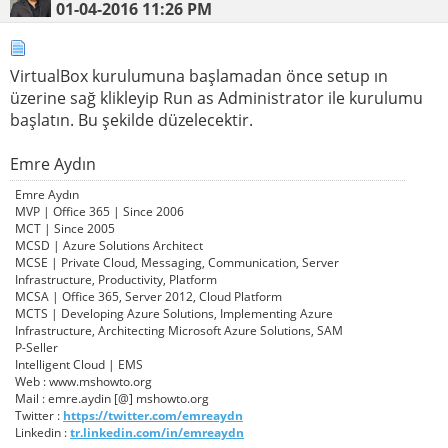
01-04-2016
11:26 PM
VirtualBox kurulumuna başlamadan önce setup ın
üzerine sağ klikleyip Run as Administrator ile kurulumu
başlatın. Bu şekilde düzelecektir.
Emre Aydın
Emre Aydın
MVP | Office 365 | Since 2006
MCT | Since 2005
MCSD | Azure Solutions Architect
MCSE | Private Cloud, Messaging, Communication, Server
Infrastructure, Productivity, Platform
MCSA | Office 365, Server 2012, Cloud Platform
MCTS | Developing Azure Solutions, Implementing Azure
Infrastructure, Architecting Microsoft Azure Solutions, SAM
P-Seller
Intelligent Cloud | EMS
Web : www.mshowto.org
Mail : emre.aydin [@] mshowto.org
Twitter :
https://twitter.com/emreaydn
Linkedin :
tr.linkedin.com/in/emreaydn