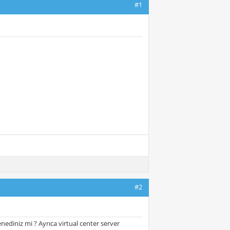
#1
#2
nediniz mi ? Ayrıca virtual center server