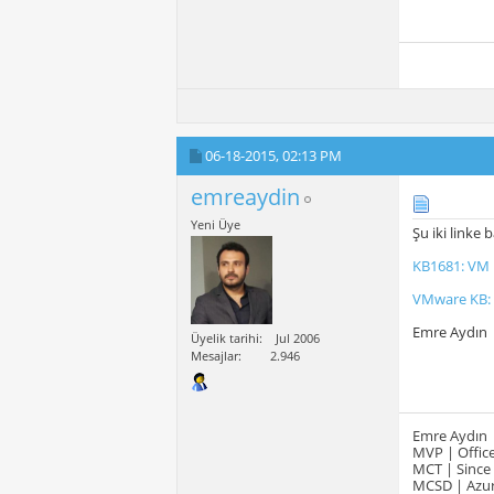
06-18-2015,
02:13 PM
emreaydin
Yeni Üye
Şu iki linke 
KB1681: VM 
VMware KB: A
Emre Aydın
Üyelik tarihi
Jul 2006
Mesajlar
2.946
Emre Aydın
MVP | Office
MCT | Since
MCSD | Azur