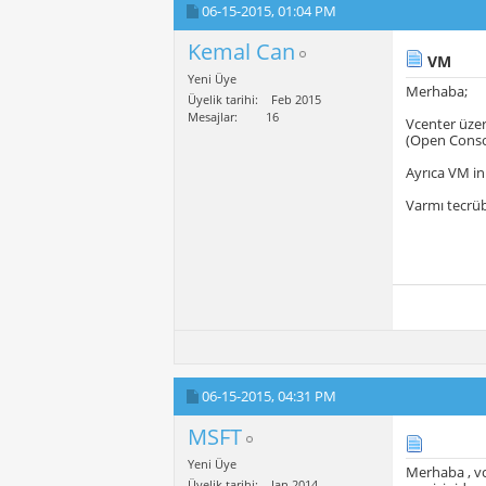
06-15-2015,
01:04 PM
Kemal Can
VM
Yeni Üye
Merhaba;
Üyelik tarihi
Feb 2015
Mesajlar
16
Vcenter üzer
(Open Conso
Ayrıca VM i
Varmı tecrüb
06-15-2015,
04:31 PM
MSFT
Yeni Üye
Merhaba , vc
Üyelik tarihi
Jan 2014