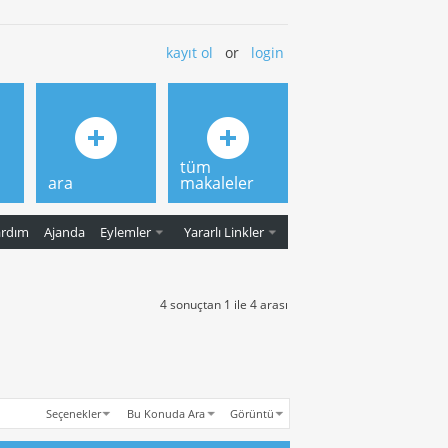
kayıt ol
or
login
tüm
ara
makaleler
ardım
Ajanda
Eylemler
Yararlı Linkler
4 sonuçtan 1 ile 4 arası
Seçenekler
Bu Konuda Ara
Görüntü