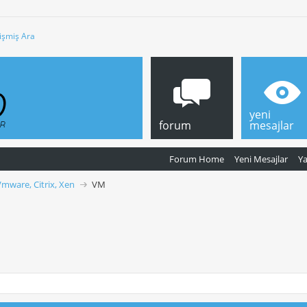
işmiş Ara
yeni
forum
mesajlar
Forum Home
Yeni Mesajlar
Y
Vmware, Citrix, Xen
VM