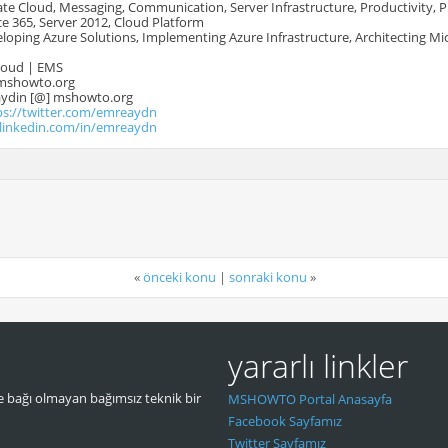
te Cloud, Messaging, Communication, Server Infrastructure, Productivity, 
e 365, Server 2012, Cloud Platform
oping Azure Solutions, Implementing Azure Infrastructure, Architecting Mi
Cloud | EMS
mshowto.org
.aydin [@] mshowto.org
ps://twitter.com/emreaydn
.linkedin.com/in/emreaydn
«
önceki konu
|
sonraki konu
»
yararlı linkler
 bağı olmayan bağımsız teknik bir
MSHOWTO Portal Anasayfa
Facebook Sayfamız
Twitter Sayfamız