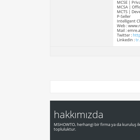
MCSE | Priva
MCSA | Offic
MCTS | Devel
P-Seller
Intelligent 
Web : www.
Mail : emre
Twitter :
htt
Linkedin :
tr
hakkımızda
MSHOWTO, herhangi bir firma ya da kuruluş ile
topluluktur.