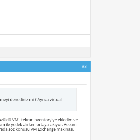
#3
tmeyi denediniz mi ? Ayrıca virtual
özüldü VM'i tekrar inventory'ye ekledim ve
m ile yedek alırken ortaya cıkıyor. Veeam
arada söz konusu VM Exchange makinası.