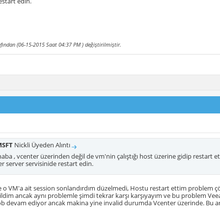
estart edin.
fından (06-15-2015 Saat
04:37 PM
) değiştirilmiştir.
MSFT
Nickli Üyeden Alıntı
ba , vcenter üzerinden değil de vm'nin çalıştığı host üzerine gidip restart e
r server servisinide restart edin.
 o VM'a ait session sonlandırdım düzelmedi, Hostu restart ettim problem ç
ldim ancak aynı problemle şimdi tekrar karşı karşıyayım ve bu problem Veea
job devam ediyor ancak makina yine invalid durumda Vcenter üzerinde. Bu 