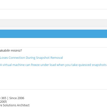
bakabilir misiniz?
Loses Connection During Snapshot Removal
 virtual machine can freeze under load when you take quiesced snapshots 
 365 | Since 2006
 2005
e Solutions Architect