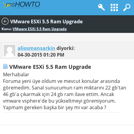
VMware ESXi 5.5 Ram Upgrade
Konu:
VMware ESXi 5.5 Ram Upgrade
aliosmansarkin
diyorki:
04-30-2015
01:20 PM
VMware ESXi 5.5 Ram Upgrade
Merhabalar
Foruma yeni üye oldum ve mevcut konular arasında
göremedim. Sanal sunucumun ram miktarını 22 gb'tan
46 gb'a çıkarmak için 24 gb ram ilave ettim. Ancak
vmware vsphere'de bu yükseltmeyi göremiyorum.
Yapmam gereken başka bir şey mi var acaba ?