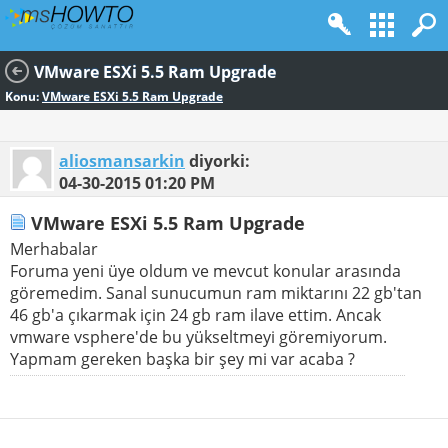
VMware ESXi 5.5 Ram Upgrade
Konu:
VMware ESXi 5.5 Ram Upgrade
aliosmansarkin
diyorki:
04-30-2015
01:20 PM
VMware ESXi 5.5 Ram Upgrade
Merhabalar
Foruma yeni üye oldum ve mevcut konular arasında
göremedim. Sanal sunucumun ram miktarını 22 gb'tan
46 gb'a çıkarmak için 24 gb ram ilave ettim. Ancak
vmware vsphere'de bu yükseltmeyi göremiyorum.
Yapmam gereken başka bir şey mi var acaba ?