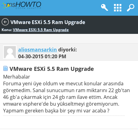
VMware ESXi 5.5 Ram Upgrade
Konu:
VMware ESXi 5.5 Ram Upgrade
aliosmansarkin
diyorki:
04-30-2015
01:20 PM
VMware ESXi 5.5 Ram Upgrade
Merhabalar
Foruma yeni üye oldum ve mevcut konular arasında
göremedim. Sanal sunucumun ram miktarını 22 gb'tan
46 gb'a çıkarmak için 24 gb ram ilave ettim. Ancak
vmware vsphere'de bu yükseltmeyi göremiyorum.
Yapmam gereken başka bir şey mi var acaba ?