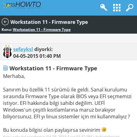
Workstation 11 - Firmware Type
Konu:
Workstation 11 - Firmware Type
sefayksl
diyorki:
04-05-2015
01:40 PM
Workstation 11 - Firmware Type
Merhaba,
Sanırım bu özellik 11 sürümü ile geldi. Sanal kurulumu
sırasında Firmware Type olarak BIOS veya EFI seçmemizi
istiyor. EFI hakkında bilgi sahibi değilim. UEFİ
Windows'un çeşitli kısıtlamlarına maruz bırakıyor
biliyorsunuz. EFI yı linux sistemler için mi kullanmalıyız ?
Bu konuda bilgisi olan paylaşırsa sevinirim
Konu sefayksl tarafından (04-05-2015 Saat
01:42 PM
) değiştirilmiştir.