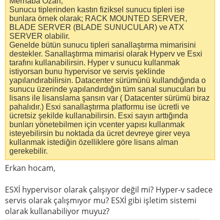
Merhaba Ozan,
Sunucu tiplerinden kastın fiziksel sunucu tipleri ise
bunlara örnek olarak; RACK MOUNTED SERVER,
BLADE SERVER (BLADE SUNUCULAR) ve ATX
SERVER olabilir.
Genelde bütün sunucu tipleri sanallaştırma mimarisini
destekler. Sanallaştırma mimarisi olarak Hyperv ve Esxi
tarafını kullanabilirsin. Hyper v sunucu kullanmak
istiyorsan bunu hypervisor ve servis şeklinde
yapılandırabilirsin. Datacenter sürümünü kullandığında o
sunucu üzerinde yapılandırdığın tüm sanal sunucuları bu
lisans ile lisanslama şansın var ( Datacenter sürümü biraz
pahalıdır.) Esxi sanallaştırma platformu ise ücretli ve
ücretsiz şekilde kullanabilirsin. Esxi sayın arttığında
bunları yönetebilmen için vcenter yapısı kullanmak
isteyebilirsin bu noktada da ücret devreye girer veya
kullanmak istediğin özelliklere göre lisans alman
gerekebilir.
Erkan hocam,
ESXİ hypervisor olarak çalışıyor değil mi? Hyper-v sadece
servis olarak çalışmıyor mu? ESXİ gibi işletim sistemi
olarak kullanabiliyor muyuz?