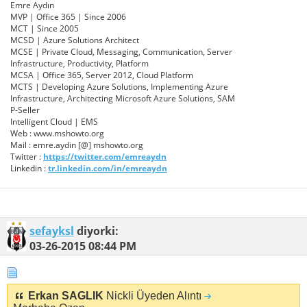
Emre Aydın
MVP | Office 365 | Since 2006
MCT | Since 2005
MCSD | Azure Solutions Architect
MCSE | Private Cloud, Messaging, Communication, Server
Infrastructure, Productivity, Platform
MCSA | Office 365, Server 2012, Cloud Platform
MCTS | Developing Azure Solutions, Implementing Azure
Infrastructure, Architecting Microsoft Azure Solutions, SAM
P-Seller
Intelligent Cloud | EMS
Web : www.mshowto.org
Mail : emre.aydin [@] mshowto.org
Twitter :
https://twitter.com/emreaydn
Linkedin :
tr.linkedin.com/in/emreaydn
sefayksl
diyorki:
03-26-2015
08:44 PM
Erkan SAGLIK
Nickli Üyeden Alıntı