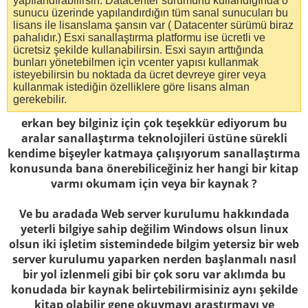
yapılandırabilirsin. Datacenter sürümünü kullandığında o
sunucu üzerinde yapılandırdığın tüm sanal sunucuları bu
lisans ile lisanslama şansın var ( Datacenter sürümü biraz
pahalıdır.) Esxi sanallaştırma platformu ise ücretli ve
ücretsiz şekilde kullanabilirsin. Esxi sayın arttığında
bunları yönetebilmen için vcenter yapısı kullanmak
isteyebilirsin bu noktada da ücret devreye girer veya
kullanmak istediğin özelliklere göre lisans alman
gerekebilir.
erkan bey bilginiz için çok teşekkür ediyorum bu
aralar sanallaştırma teknolojileri üstüne sürekli
kendime bişeyler katmaya çalışıyorum sanallaştırma
konusunda bana önerebiliceğiniz her hangi bir kitap
varmı okumam için veya bir kaynak ?
Ve bu aradada Web server kurulumu hakkındada
yeterli bilgiye sahip değilim Windows olsun linux
olsun iki işletim sistemindede bilgim yetersiz bir web
server kurulumu yaparken nerden başlanmalı nasıl
bir yol izlenmeli gibi bir çok soru var aklımda bu
konudada bir kaynak belirtebilirmisiniz aynı şekilde
kitap olabilir gene okuymayı araştırmayı ve