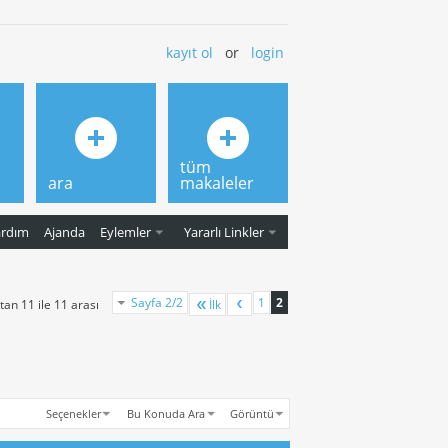
kayıt ol
or
login
tüm
ara
makaleler
ardım
Ajanda
Eylemler
Yararlı Linkler
Sayfa 2/2
1
2
an 11 ile 11 arası
İlk
Seçenekler
Bu Konuda Ara
Görüntü