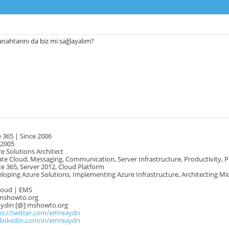
anahtarını da biz mi sağlayalım?
 365 | Since 2006
 2005
e Solutions Architect
te Cloud, Messaging, Communication, Server Infrastructure, Productivity, 
e 365, Server 2012, Cloud Platform
oping Azure Solutions, Implementing Azure Infrastructure, Architecting Mi
Cloud | EMS
mshowto.org
.aydin [@] mshowto.org
ps://twitter.com/emreaydn
.linkedin.com/in/emreaydn