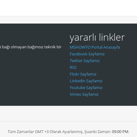
yararlı linkler
 bağı olmayan bağımsız teknik bir
MSHOWTO Portal Anasayfa
Facebook Sayfamız
Twitter Sayfamız
RSS
Flickr Sayfamız
Linkedin Sayfamız
Youtube Sayfamız
Vimeo Sayfamız
Tüm Zamanlar GMT +3 Olarak Ayarlanmış. Şuanki Zaman:
09:00 PM
.