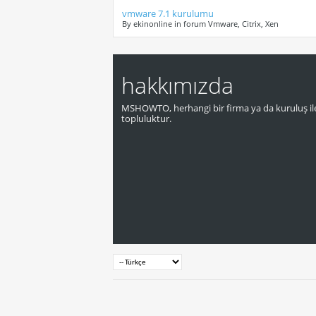
vmware 7.1 kurulumu
By ekinonline in forum Vmware, Citrix, Xen
hakkımızda
MSHOWTO, herhangi bir firma ya da kuruluş ile
topluluktur.