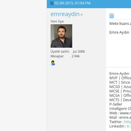
02-09-2015,
01:04 PM
emreaydin
Yeni Üye
Mete lisans 
Emre Aydın
Üyelik tarihi
Jul 2006
Mesajlar
2.946
Emre Aydın
MVP | Office
MCT | Since
MCSD | Azur
MCSE | Priva
MCSA | Offic
MCTS | Devel
P-Seller
Intelligent 
Web : www.
Mail : emre
Twitter :
htt
Linkedin :
tr