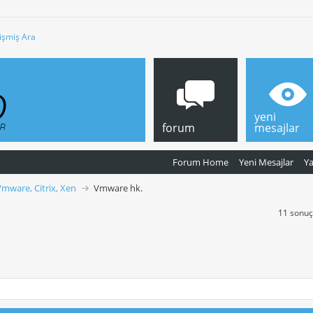
işmiş Ara
yeni
forum
mesajlar
Forum Home
Yeni Mesajlar
Y
Vmware, Citrix, Xen
Vmware hk.
11 sonuçt