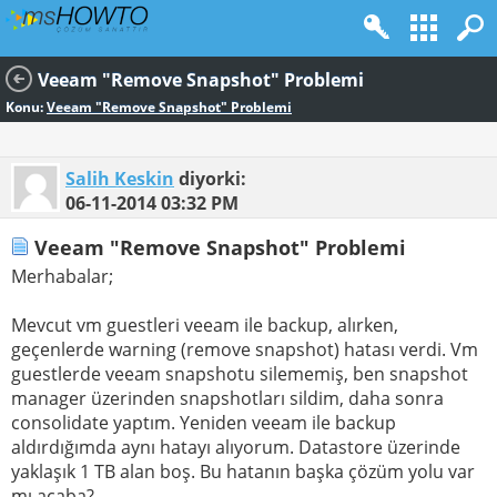
Veeam "Remove Snapshot" Problemi
Konu:
Veeam "Remove Snapshot" Problemi
Salih Keskin
diyorki:
06-11-2014
03:32 PM
Veeam "Remove Snapshot" Problemi
Merhabalar;
Mevcut vm guestleri veeam ile backup, alırken,
geçenlerde warning (remove snapshot) hatası verdi. Vm
guestlerde veeam snapshotu silememiş, ben snapshot
manager üzerinden snapshotları sildim, daha sonra
consolidate yaptım. Yeniden veeam ile backup
aldırdığımda aynı hatayı alıyorum. Datastore üzerinde
yaklaşık 1 TB alan boş. Bu hatanın başka çözüm yolu var
mı acaba?