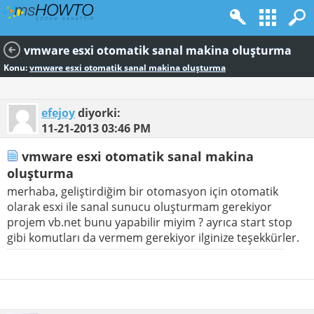
vmware esxi otomatik sanal makina oluşturma
Konu:
vmware esxi otomatik sanal makina oluşturma
efejoy
diyorki:
11-21-2013
03:46 PM
vmware esxi otomatik sanal makina
oluşturma
merhaba, geliştirdiğim bir otomasyon için otomatik
olarak esxi ile sanal sunucu oluşturmam gerekiyor
projem vb.net bunu yapabilir miyim ? ayrıca start stop
gibi komutları da vermem gerekiyor ilginize teşekkürler.