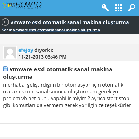
vmware esxi otomatik sanal makina oluşturma
Konu:
vmware esxi otomatik sanal makina oluşturma
efejoy
diyorki:
11-21-2013
03:46 PM
vmware esxi otomatik sanal makina
oluşturma
merhaba, geliştirdiğim bir otomasyon için otomatik
olarak esxi ile sanal sunucu oluşturmam gerekiyor
projem vb.net bunu yapabilir miyim ? ayrıca start stop
gibi komutları da vermem gerekiyor ilginize teşekkürler.