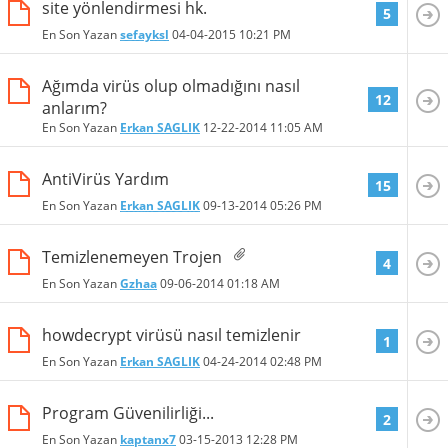
site yönlendirmesi hk.
5
En Son Yazan
sefayksl
04-04-2015
10:21 PM
Ağımda virüs olup olmadığını nasıl
12
anlarım?
En Son Yazan
Erkan SAGLIK
12-22-2014
11:05 AM
AntiVirüs Yardım
15
En Son Yazan
Erkan SAGLIK
09-13-2014
05:26 PM
Temizlenemeyen Trojen
4
En Son Yazan
Gzhaa
09-06-2014
01:18 AM
howdecrypt virüsü nasıl temizlenir
1
En Son Yazan
Erkan SAGLIK
04-24-2014
02:48 PM
Program Güvenilirliği...
2
En Son Yazan
kaptanx7
03-15-2013
12:28 PM