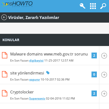
Virüsler, Zararlı Yazılımlar
KONULAR
Malware domains www.meb.gov.tr sorunu
2
En Son Yazan
digibayisi
11-25-2017
12:57 AM
site yönlendirmesi
0
En Son Yazan
ozgursr
10-10-2017
02:36 PM
Cryptolocker
2
En Son Yazan
Supersonic
02-04-2016
11:02 PM