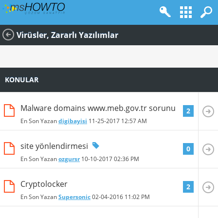
Virüsler, Zararlı Yazılımlar
KONULAR
Malware domains www.meb.gov.tr sorunu
2
En Son Yazan
digibayisi
11-25-2017
12:57 AM
site yönlendirmesi
0
En Son Yazan
ozgursr
10-10-2017
02:36 PM
Cryptolocker
2
En Son Yazan
Supersonic
02-04-2016
11:02 PM