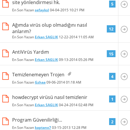
site yönlendirmesi hk.
5
En Son Yazan
sefayksl
04-04-2015
10:21 PM
Ağımda virüs olup olmadığını nasıl
12
anlarım?
En Son Yazan
Erkan SAGLIK
12-22-2014
11:05 AM
AntiVirüs Yardım
15
En Son Yazan
Erkan SAGLIK
09-13-2014
05:26 PM
Temizlenemeyen Trojen
4
En Son Yazan
Gzhaa
09-06-2014
01:18 AM
howdecrypt virüsü nasıl temizlenir
1
En Son Yazan
Erkan SAGLIK
04-24-2014
02:48 PM
Program Güvenilirliği...
2
En Son Yazan
kaptanx7
03-15-2013
12:28 PM