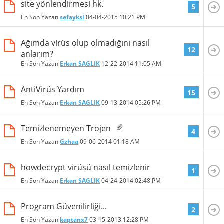
site yönlendirmesi hk.
5
En Son Yazan
sefayksl
04-04-2015
10:21 PM
Ağımda virüs olup olmadığını nasıl
12
anlarım?
En Son Yazan
Erkan SAGLIK
12-22-2014
11:05 AM
AntiVirüs Yardım
15
En Son Yazan
Erkan SAGLIK
09-13-2014
05:26 PM
Temizlenemeyen Trojen
4
En Son Yazan
Gzhaa
09-06-2014
01:18 AM
howdecrypt virüsü nasıl temizlenir
1
En Son Yazan
Erkan SAGLIK
04-24-2014
02:48 PM
Program Güvenilirliği...
2
En Son Yazan
kaptanx7
03-15-2013
12:28 PM