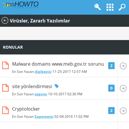
Virüsler, Zararlı Yazılımlar
KONULAR
Malware domains www.meb.gov.tr sorunu
2
En Son Yazan
digibayisi
11-25-2017
12:57 AM
site yönlendirmesi
0
En Son Yazan
ozgursr
10-10-2017
02:36 PM
Cryptolocker
2
En Son Yazan
Supersonic
02-04-2016
11:02 PM