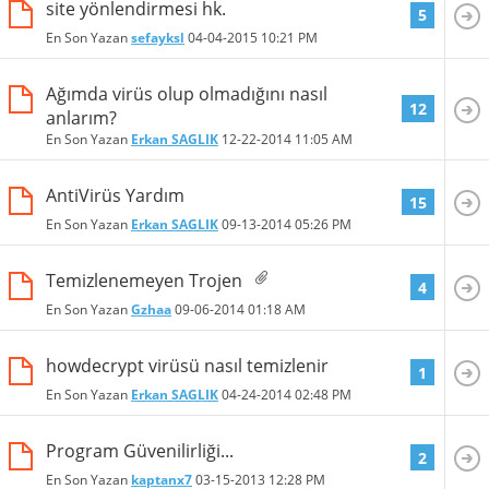
site yönlendirmesi hk.
5
En Son Yazan
sefayksl
04-04-2015
10:21 PM
Ağımda virüs olup olmadığını nasıl
12
anlarım?
En Son Yazan
Erkan SAGLIK
12-22-2014
11:05 AM
AntiVirüs Yardım
15
En Son Yazan
Erkan SAGLIK
09-13-2014
05:26 PM
Temizlenemeyen Trojen
4
En Son Yazan
Gzhaa
09-06-2014
01:18 AM
howdecrypt virüsü nasıl temizlenir
1
En Son Yazan
Erkan SAGLIK
04-24-2014
02:48 PM
Program Güvenilirliği...
2
En Son Yazan
kaptanx7
03-15-2013
12:28 PM