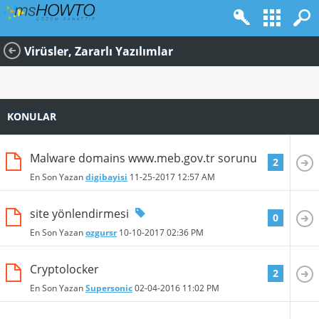
Virüsler, Zararlı Yazılımlar
KONULAR
Malware domains www.meb.gov.tr sorunu
2
En Son Yazan
digibayisi
11-25-2017
12:57 AM
site yönlendirmesi
0
En Son Yazan
ozgursr
10-10-2017
02:36 PM
Cryptolocker
2
En Son Yazan
Supersonic
02-04-2016
11:02 PM