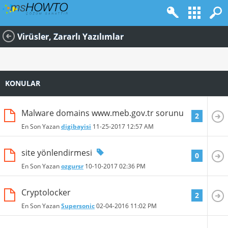
Virüsler, Zararlı Yazılımlar
KONULAR
Malware domains www.meb.gov.tr sorunu
2
En Son Yazan
digibayisi
11-25-2017
12:57 AM
site yönlendirmesi
0
En Son Yazan
ozgursr
10-10-2017
02:36 PM
Cryptolocker
2
En Son Yazan
Supersonic
02-04-2016
11:02 PM