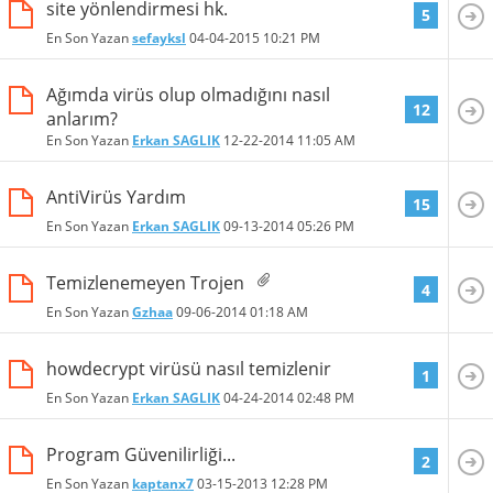
site yönlendirmesi hk.
5
En Son Yazan
sefayksl
04-04-2015
10:21 PM
Ağımda virüs olup olmadığını nasıl
12
anlarım?
En Son Yazan
Erkan SAGLIK
12-22-2014
11:05 AM
AntiVirüs Yardım
15
En Son Yazan
Erkan SAGLIK
09-13-2014
05:26 PM
Temizlenemeyen Trojen
4
En Son Yazan
Gzhaa
09-06-2014
01:18 AM
howdecrypt virüsü nasıl temizlenir
1
En Son Yazan
Erkan SAGLIK
04-24-2014
02:48 PM
Program Güvenilirliği...
2
En Son Yazan
kaptanx7
03-15-2013
12:28 PM