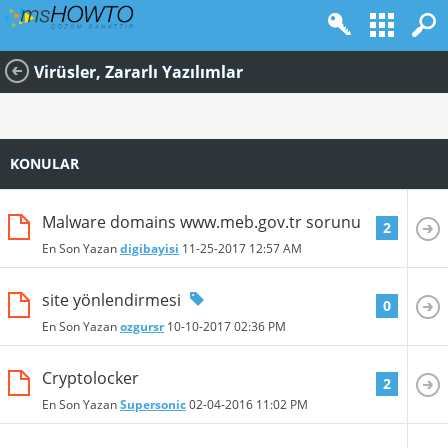
Virüsler, Zararlı Yazılımlar
KONULAR
Malware domains www.meb.gov.tr sorunu
2
En Son Yazan
digibayisi
11-25-2017
12:57 AM
site yönlendirmesi
0
En Son Yazan
ozgursr
10-10-2017
02:36 PM
Cryptolocker
2
En Son Yazan
Supersonic
02-04-2016
11:02 PM