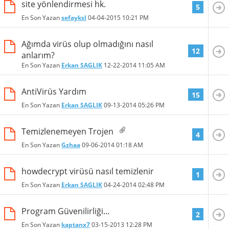
site yönlendirmesi hk.
5
En Son Yazan
sefayksl
04-04-2015
10:21 PM
Ağımda virüs olup olmadığını nasıl
12
anlarım?
En Son Yazan
Erkan SAGLIK
12-22-2014
11:05 AM
AntiVirüs Yardım
15
En Son Yazan
Erkan SAGLIK
09-13-2014
05:26 PM
Temizlenemeyen Trojen
4
En Son Yazan
Gzhaa
09-06-2014
01:18 AM
howdecrypt virüsü nasıl temizlenir
1
En Son Yazan
Erkan SAGLIK
04-24-2014
02:48 PM
Program Güvenilirliği...
2
En Son Yazan
kaptanx7
03-15-2013
12:28 PM