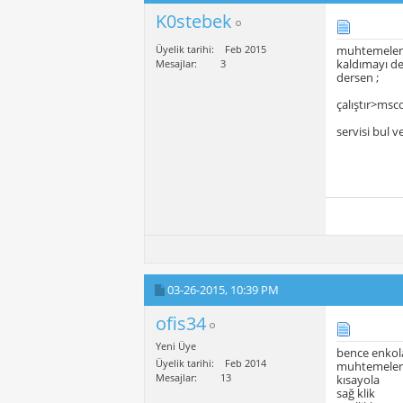
K0stebek
Üyelik tarihi
Feb 2015
muhtemelen 
kaldımayı d
Mesajlar
3
dersen ;
çalıştır>msc
servisi bul ve
03-26-2015,
10:39 PM
ofis34
Yeni Üye
bence enkol
Üyelik tarihi
Feb 2014
muhtemelen 
Mesajlar
13
kısayola
sağ klik