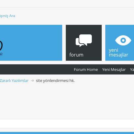
işmiş Ara
yeni
forum
mesajlar
Forum Home
Yeni Mesajlar
Y
 Zararlı Yazılımlar
site yönlendirmesi hk.