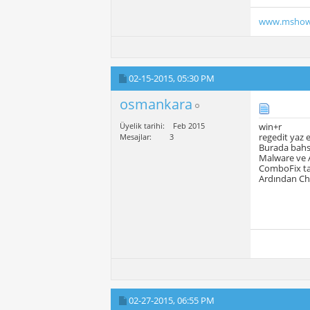
www.mshow
02-15-2015,
05:30 PM
osmankara
Üyelik tarihi
Feb 2015
win+r
regedit yaz e
Mesajlar
3
Burada bahse
Malware ve 
ComboFix ta
Ardından Chr
02-27-2015,
06:55 PM