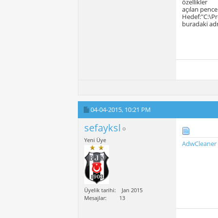
özellikler
açılan penc
Hedef:"C:\P
buradaki adr
04-04-2015,
10:21 PM
sefayksl
Yeni Üye
AdwCleaner 
Üyelik tarihi
Jan 2015
Mesajlar
13