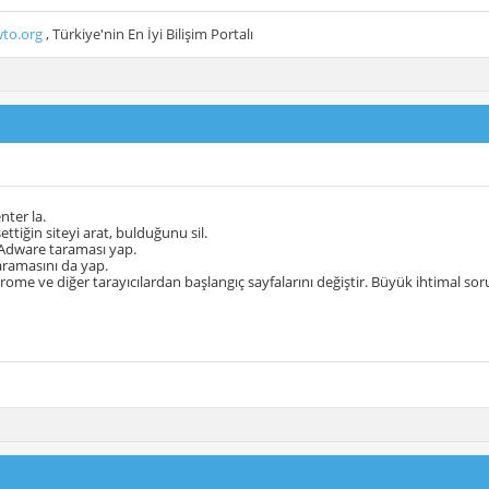
to.org
, Türkiye'nin En İyi Bilişim Portalı
nter la.
ttiğin siteyi arat, bulduğunu sil.
Adware taraması yap.
ramasını da yap.
ome ve diğer tarayıcılardan başlangıç sayfalarını değiştir. Büyük ihtimal soru