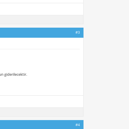
#3
n giderilecektir.
#4