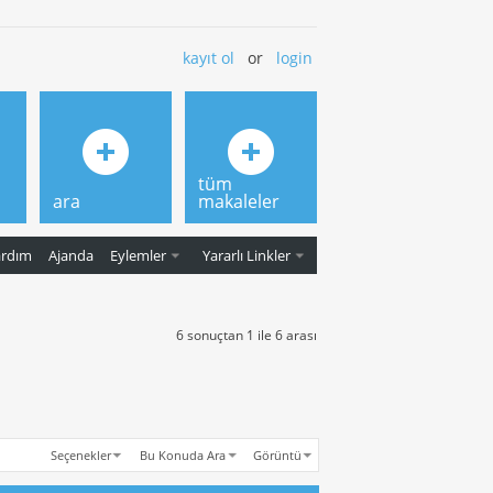
kayıt ol
or
login
tüm
ara
makaleler
ardım
Ajanda
Eylemler
Yararlı Linkler
6 sonuçtan 1 ile 6 arası
Seçenekler
Bu Konuda Ara
Görüntü