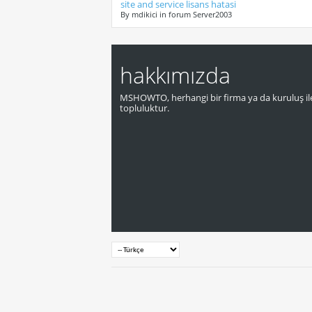
site and service lisans hatasi
By mdikici in forum Server2003
hakkımızda
MSHOWTO, herhangi bir firma ya da kuruluş ile
topluluktur.