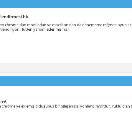
lendirmesi hk.
ben chrome'dan mozilladan ve maxthon'dan da denememe rağmen oyun sitele
nlendiriyor... lütfen yardım eder misiniz?
te6,
hrome'ye eklemiş olduğunuz bir bileşen sizi yönlendiriyordur. Yüklü olan bi