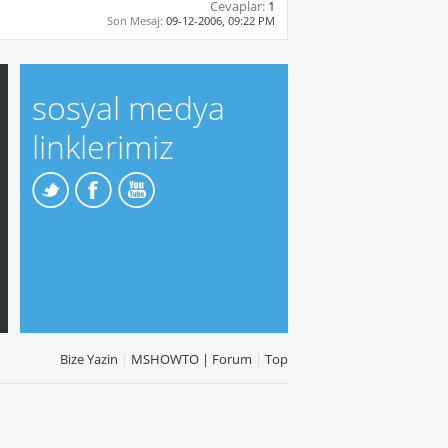
Cevaplar:
1
Son Mesaj:
09-12-2006,
09:22 PM
sosyal medya
linklerimiz
Bize Yazin
|
MSHOWTO | Forum
|
Top