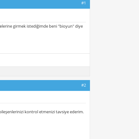
#1
rine girmek istediğimde beni "bioyun" diye
#2
leşenlerinizi kontrol etmenizi tavsiye ederim.