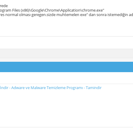
erede
rogram Files (x86)\Google\Chrome\Application\chrome.exe"
es normal olması geregen.sizde muhtemelen exe" dan sonra istemediğin adres 
İndir - Adware ve Malware Temizleme Programı - Tamindir