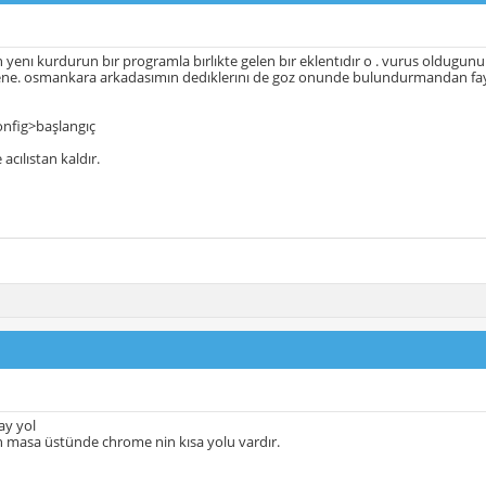
yenı kurdurun bır programla bırlıkte gelen bır eklentıdır o . vurus oldug
ene. osmankara arkadasımın dedıklerını de goz onunde bulundurmandan fa
onfig>başlangıç
 acılıstan kaldır.
ay yol
masa üstünde chrome nin kısa yolu vardır.