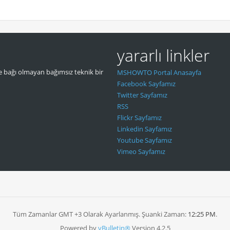
yararlı linkler
 bağı olmayan bağımsız teknik bir
MSHOWTO Portal Anasayfa
Facebook Sayfamız
Twitter Sayfamız
RSS
Flickr Sayfamız
Linkedin Sayfamız
Youtube Sayfamız
Vimeo Sayfamız
Tüm Zamanlar GMT +3 Olarak Ayarlanmış. Şuanki Zaman:
12:25 PM
.
Powered by
vBulletin®
Version 4.2.5