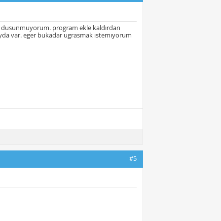
unu dusunmuyorum. program ekle kaldırdan
yda var. eger bukadar ugrasmak ıstemıyorum
#5