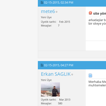
02-15-2015,
02:34 PM
mete6
site yön
Yeni Üye
arkadaşlar 
Üyelik tarihi
Feb 2015
bir siteye yö
Mesajlar
7
02-15-2015,
04:27 PM
Erkan SAGLIK
Yeni Üye
Merhaba Me
muhtemelen c
Üyelik tarihi
Mar 2013
Mesajlar
580