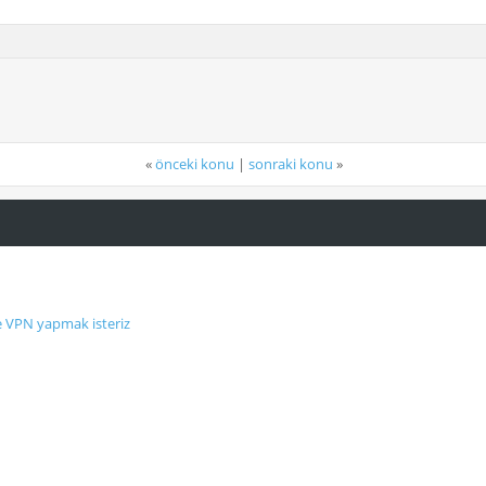
«
önceki konu
|
sonraki konu
»
te VPN yapmak isteriz