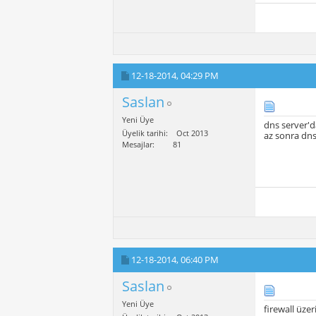
12-18-2014,
04:29 PM
Saslan
Yeni Üye
dns server'
Üyelik tarihi
Oct 2013
az sonra dns
Mesajlar
81
12-18-2014,
06:40 PM
Saslan
Yeni Üye
firewall üze