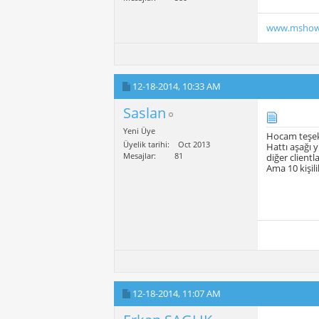
www.mshow
12-18-2014,
10:33 AM
Saslan
Yeni Üye
Hocam teşek
Üyelik tarihi
Oct 2013
Hattı aşağı y
Mesajlar
81
diğer clientl
Ama 10 kişil
12-18-2014,
11:07 AM