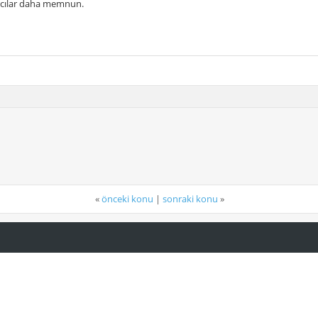
nıcılar daha memnun.
«
önceki konu
|
sonraki konu
»