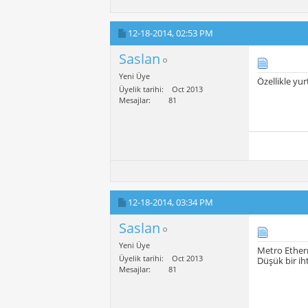
12-18-2014,
02:53 PM
Saslan
Yeni Üye
Özellikle yur
Üyelik tarihi
Oct 2013
Mesajlar
81
12-18-2014,
03:34 PM
Saslan
Yeni Üye
Metro Ethern
Üyelik tarihi
Oct 2013
Düşük bir ih
Mesajlar
81