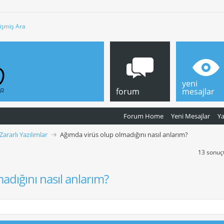
işmiş Ara
yeni
forum
mesajlar
Forum Home
Yeni Mesajlar
Y
 Zararlı Yazılımlar
Ağımda virüs olup olmadığını nasıl anlarım?
13 sonuçt
adığını nasıl anlarım?