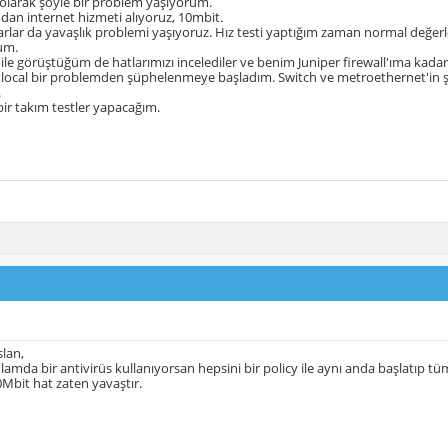
olarak şöyle bir problem yaşıyorum.
dan internet hizmeti alıyoruz, 10mbit.
yarlar da yavaşlık problemi yaşıyoruz. Hız testi yaptığım zaman normal değe
um.
ile görüştüğüm de hatlarımızı incelediler ve benim Juniper firewall'ıma kadar
local bir problemden şüphelenmeye başladım. Switch ve metroethernet'in şiş
.
ir takım testler yapacağım.
lan,
amda bir antivirüs kullanıyorsan hepsini bir policy ile aynı anda başlatıp tüm 
0Mbit hat zaten yavaştır.