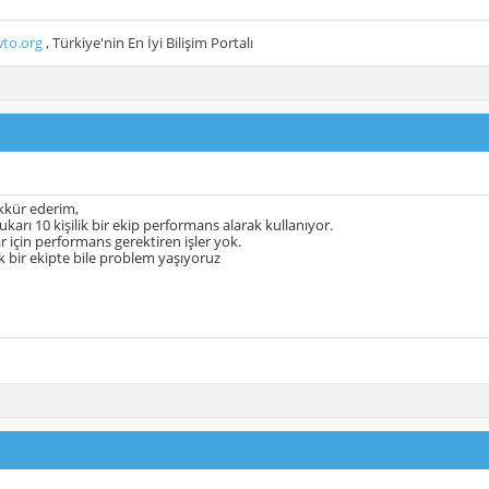
to.org
, Türkiye'nin En İyi Bilişim Portalı
kür ederim,
ukarı 10 kişilik bir ekip performans alarak kullanıyor.
ar için performans gerektiren işler yok.
ik bir ekipte bile problem yaşıyoruz