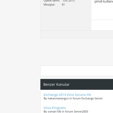
Üyelik tarihi
Oct 2013
şimdi kulla
Mesajlar
81
Benzer Konular
Exchange 2013 Virüs Sorunu Hk
By hakanmarangoz in forum Exchange Server
Virüs Programı
By osman106 in forum Server2003