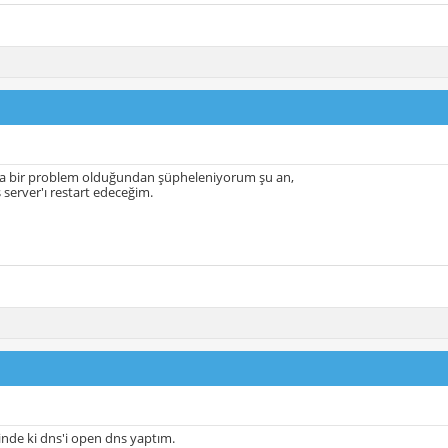
da bir problem olduğundan şüpheleniyorum şu an,
 server'ı restart edeceğim.
rinde ki dns'i open dns yaptım.