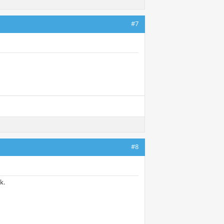
#7
#8
k.