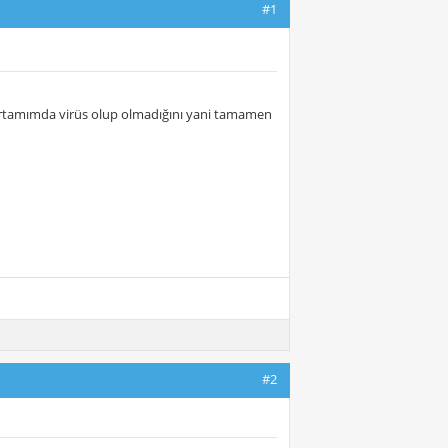
#1
ğ ortamımda virüs olup olmadığını yani tamamen
#2