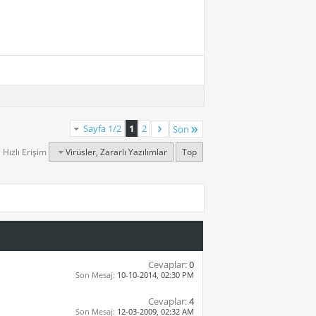
Sayfa 1/2
1
2
Son
Hızlı Erişim
Virüsler, Zararlı Yazılımlar
Top
Cevaplar:
0
Son Mesaj:
10-10-2014,
02:30 PM
Cevaplar:
4
Son Mesaj:
12-03-2009,
02:32 AM