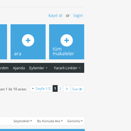
kayıt ol
or
login
tüm
ara
makaleler
ardım
Ajanda
Eylemler
Yararlı Linkler
Sayfa 1/2
1
2
an 1 ile 10 arası
Son
Seçenekler
Bu Konuda Ara
Görüntü