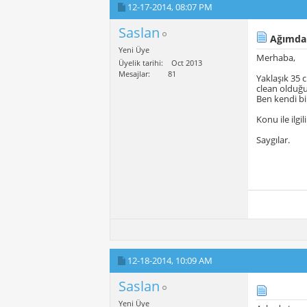
12-17-2014,
08:07 PM
Saslan
Ağımda v
Yeni Üye
Merhaba,
Üyelik tarihi
Oct 2013
Mesajlar
81
Yaklaşık 35 
clean olduğu
Ben kendi bi
Konu ile ilgi
Saygılar.
12-18-2014,
10:09 AM
Saslan
Yeni Üye