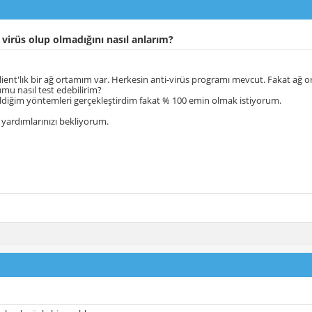
irüs olup olmadığını nasıl anlarım?
client'lık bir ağ ortamım var. Herkesin anti-virüs programı mevcut. Fakat a
mu nasıl test edebilirim?
ldiğim yöntemleri gerçekleştirdim fakat % 100 emin olmak istiyorum.
li yardımlarınızı bekliyorum.