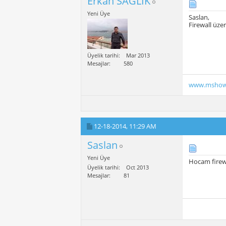
Erkan SAGLIK
Yeni Üye
Saslan,
Firewall üze
Üyelik tarihi
Mar 2013
Mesajlar
580
www.mshow
12-18-2014,
11:29 AM
Saslan
Yeni Üye
Hocam firewa
Üyelik tarihi
Oct 2013
Mesajlar
81