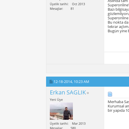
Aslında tam 
Üyelik tarihi
Oct 2013
Superonline'
Mesajlar
81
Bazı bilgisa
gözlemliyor
Superonline 
Bu nokta da 
tekrar açtım
Bugün yine b
12-18-2014,
10:23 AM
Erkan SAGLIK
Yeni Üye
Merhaba Sas
Kurumsal anl
bir yapıda 1
Üyelik tarihi
Mar 2013
Mesajlar
580