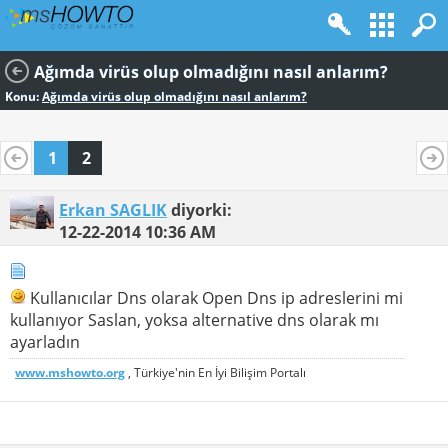
Ağımda virüs olup olmadığını nasıl anlarım?
Konu:
Ağımda virüs olup olmadığını nasıl anlarım?
1
2
Erkan SAGLIK
diyorki:
12-22-2014
10:36 AM
Kullanıcılar Dns olarak Open Dns ip adreslerini mi
kullanıyor Saslan, yoksa alternative dns olarak mı
ayarladın
www.mshowto.org
, Türkiye'nin En İyi Bilişim Portalı