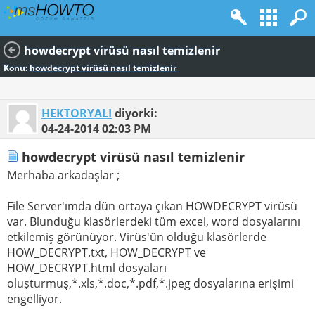
howdecrypt virüsü nasıl temizlenir
Konu:
howdecrypt virüsü nasıl temizlenir
HEKTORYALI
diyorki:
04-24-2014
02:03 PM
howdecrypt virüsü nasıl temizlenir
Merhaba arkadaşlar ;
File Server'ımda dün ortaya çıkan HOWDECRYPT virüsü
var. Blunduğu klasörlerdeki tüm excel, word dosyalarını
etkilemiş görünüyor. Virüs'ün olduğu klasörlerde
HOW_DECRYPT.txt, HOW_DECRYPT ve
HOW_DECRYPT.html dosyaları
oluşturmuş,*.xls,*.doc,*.pdf,*.jpeg dosyalarına erişimi
engelliyor.