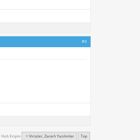
#3
Hızlı Erişim
Virüsler, Zararlı Yazılımlar
Top