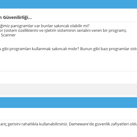
Güvenilirliği...
ğimiz parogramlar var bunlar sakıncalı olabilir mi?
r (sistem özelliklerini ve işletim sisteminin serialini veren bir program),
 Scanner
gibi programları kullanmak sakıncalı mıdır? Bunun gibi bazı programlar siste
iç gerisini rahatlıkla kullanabilirsiniz. Dameware'de güvenlik zafiyetleri old