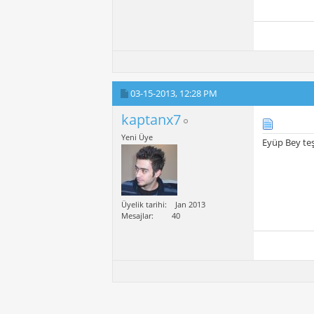
03-15-2013,
12:28 PM
kaptanx7
Yeni Üye
Eyüp Bey teş
Üyelik tarihi
Jan 2013
Mesajlar
40