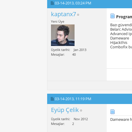
03-14-2013,
03:24 PM
kaptanx7
Program 
Yeni Üye
Bazı güvendi
Belarc Adviso
Advanced Ip
Dameware
HiJackthis
Combofix bu 
Üyelik tarihi
Jan 2013
Mesajlar
40
03-14-2013,
11:19 PM
Eyüp Çelik
Üyelik tarihi
Nov 2012
Dameware har
Mesajlar
2