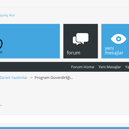
işmiş Ara
yeni
forum
mesajlar
Forum Home
Yeni Mesajlar
Y
 Zararlı Yazılımlar
Program Güvenilirliği...
.