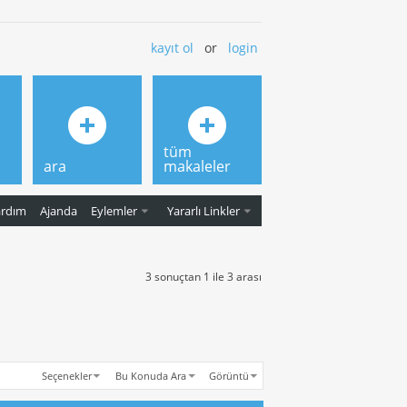
kayıt ol
or
login
tüm
ara
makaleler
ardım
Ajanda
Eylemler
Yararlı Linkler
3 sonuçtan 1 ile 3 arası
Seçenekler
Bu Konuda Ara
Görüntü