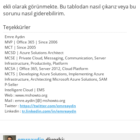
ekli olarak görünmekte. Bu tablodan nasıl çıkarız veya bu
sorunu nasıl giderebilirim.
Teşekkürler
Emre Aydın
MVP | Office 365 | Since 2006
MCT | Since 2005
MCSD | Azure Solutions Architect
MCSE | Private Cloud, Messaging, Communication, Server
Infrastructure, Productivity, Platform
MCSA | Office 365, Server 2012, Cloud Platform
MCTS | Developing Azure Solutions, Implementing Azure
Infrastructure, Architecting Microsoft Azure Solutions, SAM
P-Seller
Intelligent Cloud | EMS
Web : www.mshowto.org
Mail : emre.aydin [@] mshowto.org
Twitter :
https://twitter.com/emreaydn
Linkedin :
tr.linkedin.com/in/emreaydn
emreaydin
diyorki: