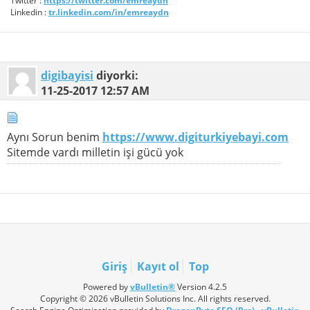
Twitter :
https://twitter.com/emreaydn
Linkedin :
tr.linkedin.com/in/emreaydn
digibayisi
diyorki:
11-25-2017
12:57 AM
Aynı Sorun benim
https://www.digiturkiyebayi.com
Sitemde vardı milletin işi gücü yok
Giriş
Kayıt ol
Top
Powered by
vBulletin®
Version 4.2.5
Copyright © 2026 vBulletin Solutions Inc. All rights reserved.