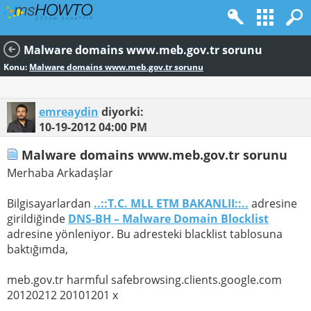
Malware domains www.meb.gov.tr sorunu
Konu:
Malware domains www.meb.gov.tr sorunu
emreaydin
diyorki:
10-19-2012
04:00 PM
Malware domains www.meb.gov.tr sorunu
Merhaba Arkadaşlar
Bilgisayarlardan
..::T.C. MLL ETM BAKANLII::..
adresine
girildiğinde
DNS-BH – Malware Domain Blocklist
adresine yönleniyor. Bu adresteki blacklist tablosuna
baktığımda,
meb.gov.tr harmful safebrowsing.clients.google.com
20120212 20101201 x